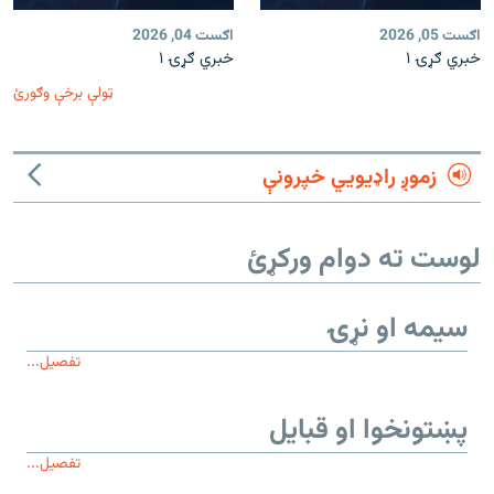
اګست 05, 2026
اګست 04, 2026
خبري ګړۍ ۱
خبري ګړۍ ۱
ټولې برخې وګورئ
زموږ راډیويي خپرونې
لوست ته دوام ورکړئ
سیمه او نړۍ
تفصیل...
پښتونخوا او قبایل
تفصیل...