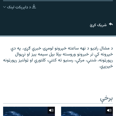
رشئ
۱۴ ساعته راډیويي خپرونې
د ډاېرېکټ لېنک
Gandhara
شریک کړئ
موږ وڅارئ
د مشال راډیو د نهه ساعته خپرونو لومړۍ خبري ګړۍ. په دې
خپرونه کې تر خبرونو وروسته بېلا بېل سیمه ییز او نړیوال
د ازادې اروپا راډیو ټولې ووبپاڼې
رپورټونه، شننې، مرکې، رسنیو ته کتنې، کلتوري او ټولنیز رپورټونه
خپرېږي.
برخې