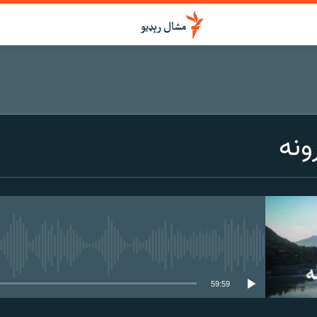
ونه
هېڅ میډیايي سرچینه اوس نشته
59:59