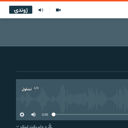
ژوندۍ
نښلول
0:00
د ډاېرېکټ لېنک