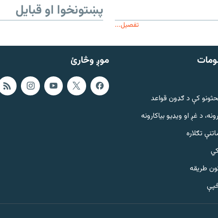
پښتونخوا او قبایل
تفصیل...
ومات
موږ وڅارئ
حثونو کې د ګډون قواعد
ونه، د غږ او ویډیو بیاکارونه
تنې تګلاره
کي
ټون طریقه
څپې