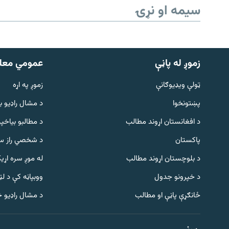
سیمه او نړۍ
زموږ له پاڼې
عمومي معل
ټولې ویډیوګانې
زموږ په اړه
پښتونخوا
د مشال راډيو ب
د افغانستان اړوند مطالب
د مطالبو بیاخپر
پاکستان
د شخصي راز سا
د بلوچستان اړوند مطالب
له موږ سره اړی
د خپرونو جدول
ووبپاڼه کې د ل
Gandhara
ځانګړې پاڼې او مطالب
د مشال راډیو 
موږ وڅارئ