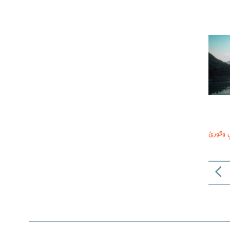
 وګورئ