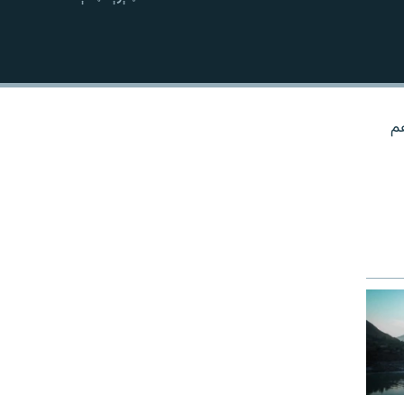
نښلول
هم