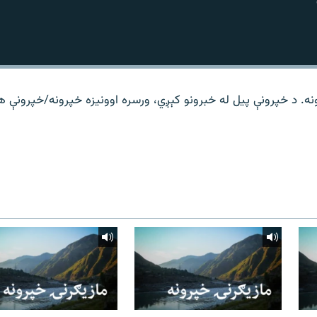
نه. د خپرونې پیل له خبرونو کېږي، ورسره اوونیزه خپرونه/خپرونې 