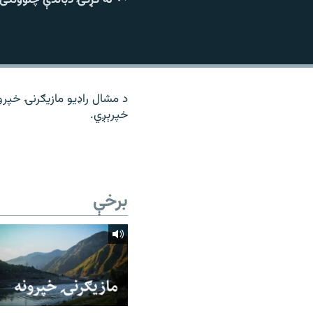
۱۴ ساعته راډیويي خپرونې
رشئ
د مشال راډیو مازیګرنۍ خپرو
خپرېږي.
برخې