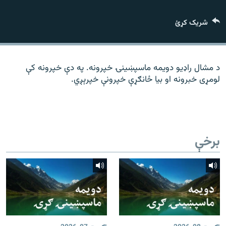
رشئ
۱۴ ساعته راډیويي خپرونې
شریک کړئ
Gandhara
موږ وڅارئ
د مشال راډیو دویمه ماسپښینۍ خپرونه. په دې خپرونه کې
لومړی خبرونه او بیا ځانګړې خپرونې خپرېږي.
د ازادې اروپا راډیو ټولې ووبپاڼې
برخې