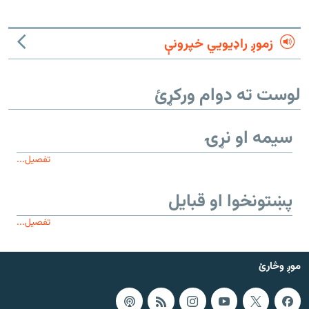
زموږ راډیويي خپرونې
لوست ته دوام ورکړئ
سیمه او نړۍ
تفصیل...
پښتونخوا او قبایل
تفصیل...
موږ وڅارئ