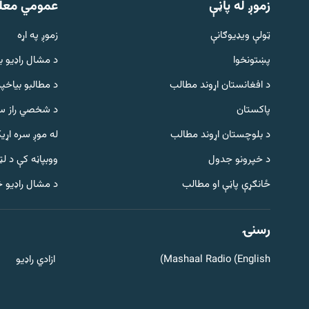
زموږ له پاڼې
عمومي معل
ټولې ویډیوګانې
زموږ په اړه
پښتونخوا
د مشال راډيو ب
د افغانستان اړوند مطالب
د مطالبو بیاخپر
پاکستان
د شخصي راز سا
د بلوچستان اړوند مطالب
له موږ سره اړی
د خپرونو جدول
ووبپاڼه کې د ل
Gandhara
ځانګړې پاڼې او مطالب
د مشال راډیو 
موږ وڅارئ
رسنۍ
Mashaal Radio (English)
ازادي راډیو
د ازادې اروپا راډیو ټولې ووبپاڼې