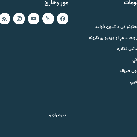
ومات
موږ وڅارئ
حثونو کې د ګډون قواعد
ونه، د غږ او ویډیو بیاکارونه
تنې تګلاره
کي
ټون طریقه
څپې
ډیوه راډیو