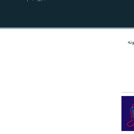
نښلول
نه