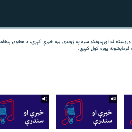
 وروسته له اورېدونکو سره په ژوندۍ بڼه خبرې کېږي، د هغوی پیغامو
فرمایشونه پوره کول کېږي.