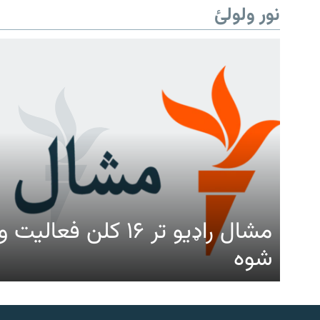
نور ولولئ
مشال راډیو تر ۱۶ کلن ف
شوه