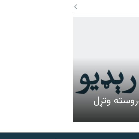
عالیت وروسته وتړل