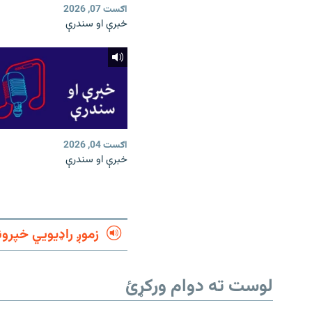
اګست 07, 2026
خبرې او سندرې
اګست 04, 2026
خبرې او سندرې
زموږ راډیويي خپرون
لوست ته دوام ورکړئ