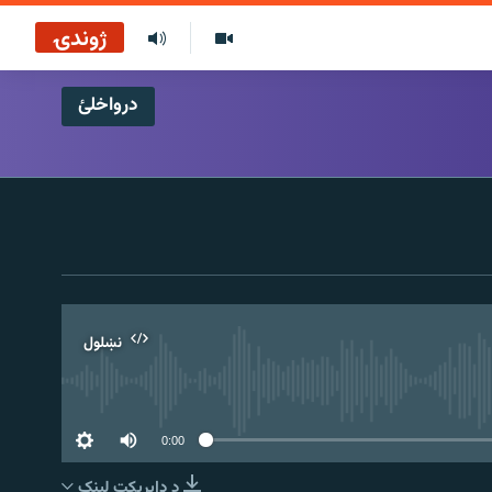
ژوندۍ
درواخلئ
نښلول
0:00
د ډاېرېکټ لېنک