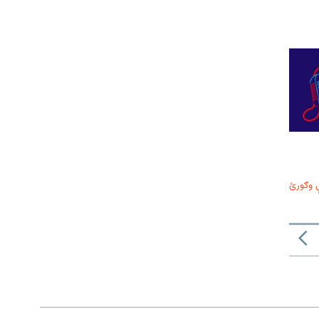
 وګورئ