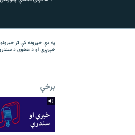
۱۴ ساعته راډیويي خپرونې
رشئ
په دې خپرونه کې تر خبرونو
خپرېږي او د هغوی د سندرو 
برخې