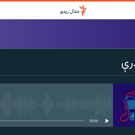
درواخلئ
رې
ګډ یې کړئ یا واخلئ
هېڅ میډیايي سرچینه اوس نشته
59:59