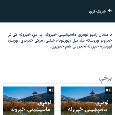
رشئ
۱۴ ساعته راډیويي خپرونې
شریک کړئ
Gandhara
موږ وڅارئ
د مشال راډیو لومړۍ ماسپښينۍ خپرونه. په دې خپرونه کې تر
خبرونو وروسته بېلا بېل رپورټونه، شننې، مرکې خپرېږي. ورسره
اوونیزه خپرونه/خپرونې هم خپرېږي.
د ازادې اروپا راډیو ټولې ووبپاڼې
برخې