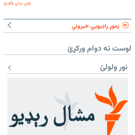
ټولې برخې وګورئ
زموږ راډیويي خپرونې
لوست ته دوام ورکړئ
نور ولولئ