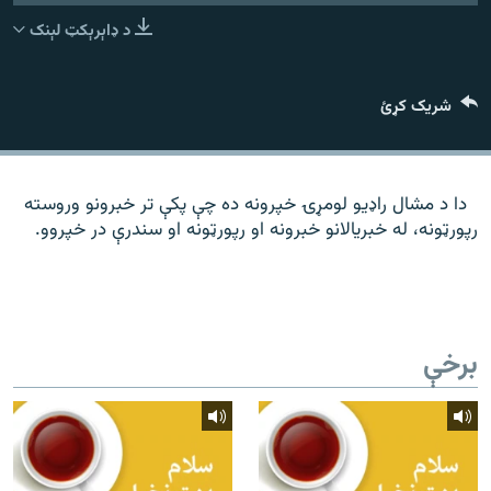
رشئ
۱۴ ساعته راډیويي خپرونې
د ډاېرېکټ لېنک
Gandhara
شریک کړئ
موږ وڅارئ
دا د مشال راډیو لومړۍ خپرونه ده چې پکې تر خبرونو وروسته
رپورټونه، له خبریالانو خبرونه او رپورټونه او سندرې در خپروو.
د ازادې اروپا راډیو ټولې ووبپاڼې
برخې