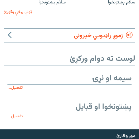
سلام پښتونخوا
سلام پښتونخوا
ټولې برخې وګورئ
زموږ راډیويي خپرونې
لوست ته دوام ورکړئ
سیمه او نړۍ
تفصیل...
پښتونخوا او قبایل
تفصیل...
موږ وڅارئ