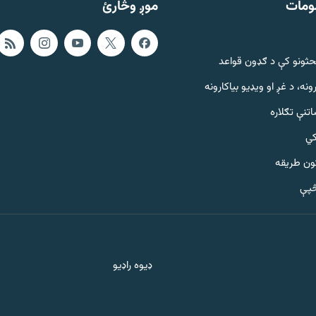
ومات
موږ وڅارئ
حثونو کې د ګډون قواعد
ونه، د غږ او ویډیو بیاکارونه
تنې تګلاره
کي
ټون طریقه
څپې
ډیوه راډیو