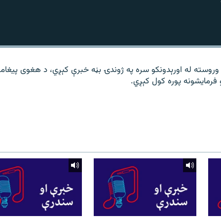
 وروسته له اورېدونکو سره په ژوندۍ بڼه خبرې کېږي، د هغوی پیغامو
فرمایشونه پوره کول کېږي.