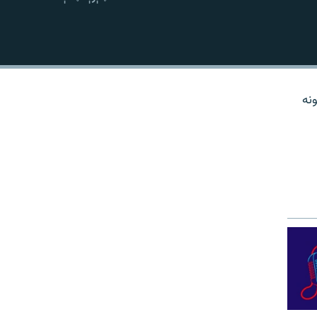
نښلول
نه