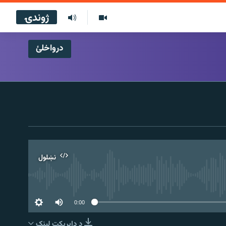
ژوندۍ
درواخلئ
نښلول
0:00
د ډاېرېکټ لېنک