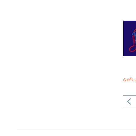
 وګورئ