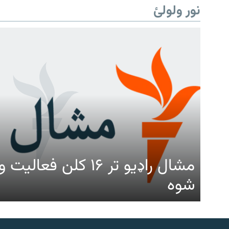
نور ولولئ
مشال راډیو تر ۱۶ کلن ف
شوه