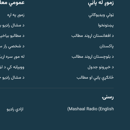
زموږ له پاڼې
عمومي معل
ټولې ویډیوګانې
زموږ په اړه
پښتونخوا
د مشال راډيو ب
د افغانستان اړوند مطالب
د مطالبو بیاخپر
پاکستان
د شخصي راز سا
د بلوچستان اړوند مطالب
له موږ سره اړی
د خپرونو جدول
ووبپاڼه کې د ل
Gandhara
ځانګړې پاڼې او مطالب
د مشال راډیو 
موږ وڅارئ
رسنۍ
Mashaal Radio (English)
ازادي راډیو
د ازادې اروپا راډیو ټولې ووبپاڼې