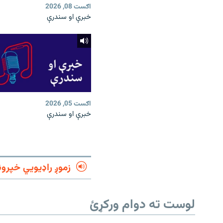
اګست 08, 2026
خبرې او سندرې
اګست 05, 2026
خبرې او سندرې
زموږ راډیويي خپرون
لوست ته دوام ورکړئ