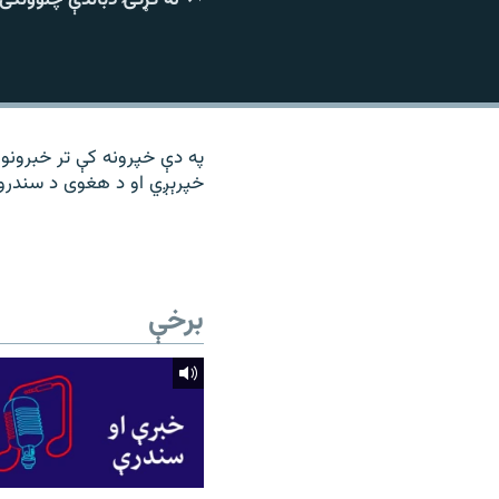
۱۴ ساعته راډیويي خپرونې
رشئ
په دې خپرونه کې تر خبرونو
خپرېږي او د هغوی د سندرو 
برخې