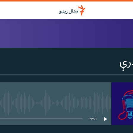
درواخلئ
رې
ګډ یې کړئ یا واخلئ
هېڅ میډیايي سرچینه اوس نشته
59:59