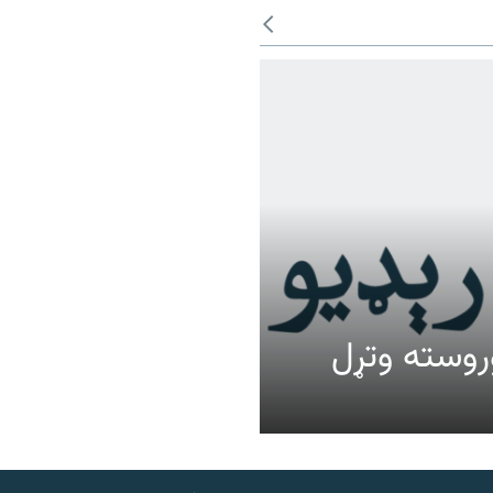
عالیت وروسته وتړل