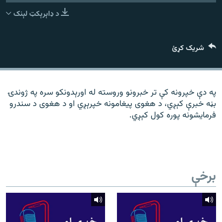
رشئ
۱۴ ساعته راډیويي خپرونې
د ډاېرېکټ لېنک
Gandhara
شریک کړئ
موږ وڅارئ
په دې خپرونه کې تر خبرونو وروسته له اورېدونکو سره په ژوندۍ
بڼه خبرې کېږي، د هغوی پیغامونه خپرېږي او د هغوی د سندرو
د ازادې اروپا راډیو ټولې ووبپاڼې
فرمایشونه پوره کول کېږي.
برخې