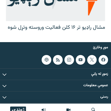
مشال راډیو تر ۱۶ کلن فعالیت وروسته وتړل شوه
موږ وڅارئ
زموږ له پاڼې
عمومي معلومات
رسنۍ
ژوندۍ
د دې ووبپاڼې د ټولو مطالبو حقوق له مشال راډیو سره خوندي دي