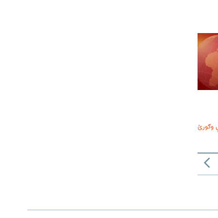
 وګورئ