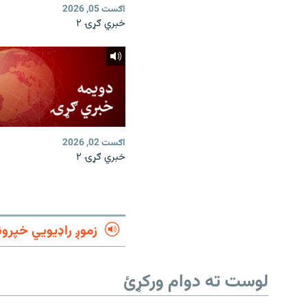
اګست 05, 2026
خبري ګړۍ ۲
اګست 02, 2026
خبري ګړۍ ۲
زموږ راډیويي خپرون
لوست ته دوام ورکړئ