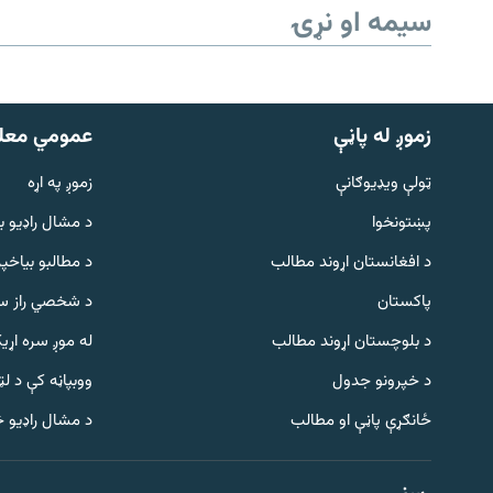
سیمه او نړۍ
زموږ له پاڼې
عمومي معل
ټولې ویډیوګانې
زموږ په اړه
پښتونخوا
د مشال راډيو ب
د افغانستان اړوند مطالب
د مطالبو بیاخپر
پاکستان
د شخصي راز سا
د بلوچستان اړوند مطالب
له موږ سره اړی
د خپرونو جدول
ووبپاڼه کې د ل
Gandhara
ځانګړې پاڼې او مطالب
د مشال راډیو 
موږ وڅارئ