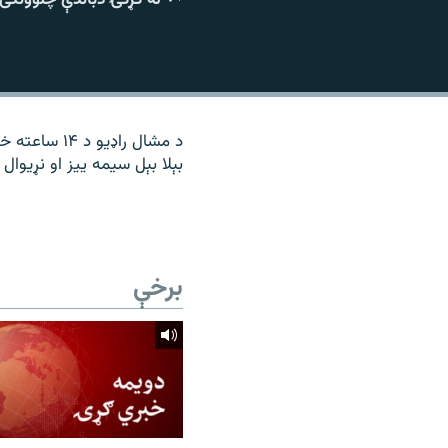
۱۴ ساعته راډیويي خپرونې
رشئ
د مشال راډی
بېلا بېل سیمه ییز او نړیوال
برخې