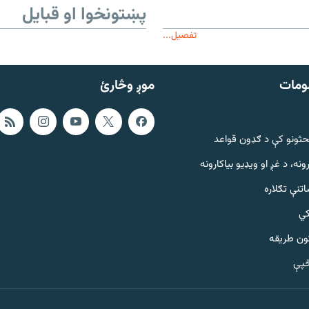
پښتونخوا او قبایل
تفصیل...
ومات
موږ وڅارئ
حثونو کې د ګډون قواعد
ونه، د غږ او ویډیو بیاکارونه
تنې تګلاره
کي
ټون طریقه
څپې