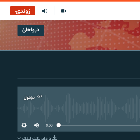
ژوندۍ
درواخلئ
نښلول
0:00
د ډاېرېکټ لېنک