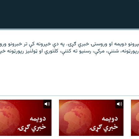
و د ۱۴ ساعته خپرونو دویمه او وروستۍ خبري ګړۍ. په دې خپرونه کې تر خبرونو ور
 رپورټونه، شننې، مرکې، رسنیو ته کتنې، کلتوري او ټولنیز رپورټونه خپ