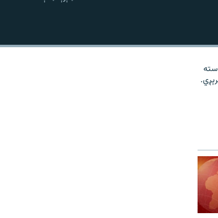
نښلول
وسته
رېږي.