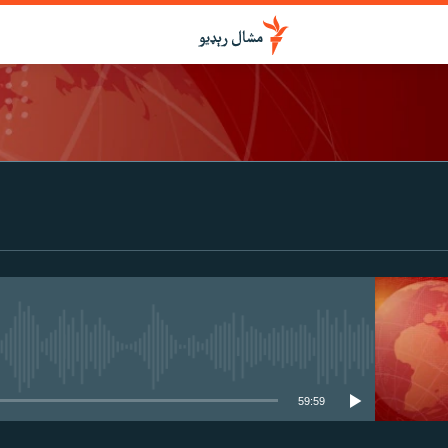
درواخلئ
ګډ یې کړئ یا واخلئ
هېڅ میډیايي سرچینه اوس نشته
59:59