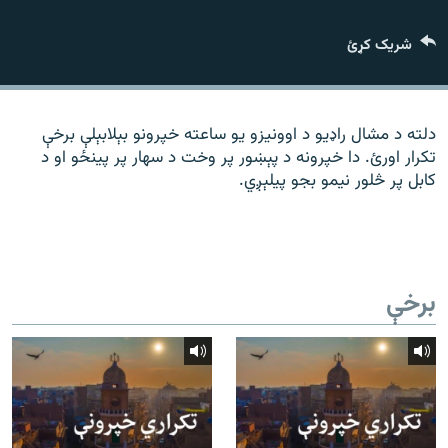
رشئ
۱۴ ساعته راډیويي خپرونې
شریک کړئ
Gandhara
موږ وڅارئ
دلته د مشال راډیو د اوونیزو یو ساعته خپرونو بېلابېلې برخې
تکرار اورئ. دا خپرونه د پېښور پر وخت د سهار پر پینځو او د
کابل پر څلور نیمو بجو پیلېږي.
د ازادې اروپا راډیو ټولې ووبپاڼې
برخې