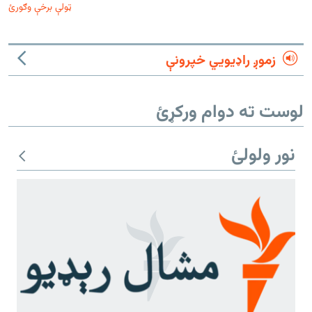
ټولې برخې وګورئ
زموږ راډیويي خپرونې
لوست ته دوام ورکړئ
نور ولولئ