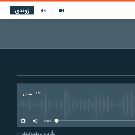
ژوندۍ
نښلول
0:00
د ډاېرېکټ لېنک