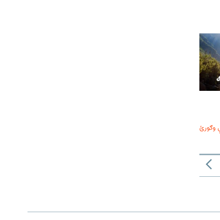
 وګورئ