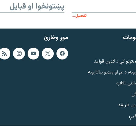
پښتونخوا او قبایل
تفصیل...
ومات
موږ وڅارئ
حثونو کې د ګډون قواعد
ونه، د غږ او ویډیو بیاکارونه
تنې تګلاره
کي
ټون طریقه
څپې