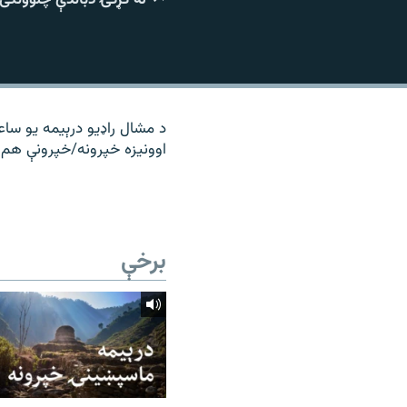
۱۴ ساعته راډیويي خپرونې
رشئ
د مشال راډیو درېیمه یو ساع
اوونیزه خپرونه/خپرونې هم 
برخې