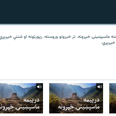
ته ماسپښینۍ خپرونه. تر خبرونو وروسته، رپورټونه او شننې خپرېږي
خپرېږي.