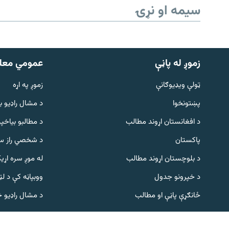
سیمه او نړۍ
زموږ له پاڼې
عمومي معل
ټولې ویډیوګانې
زموږ په اړه
پښتونخوا
د مشال راډيو ب
Gandhara
د افغانستان اړوند مطالب
د مطالبو بیاخپر
پاکستان
د شخصي راز سا
موږ وڅارئ
د بلوچستان اړوند مطالب
له موږ سره اړی
د خپرونو جدول
ووبپاڼه کې د ل
د ازادې اروپا راډیو ټولې ووبپاڼې
ځانګړې پاڼې او مطالب
د مشال راډیو 