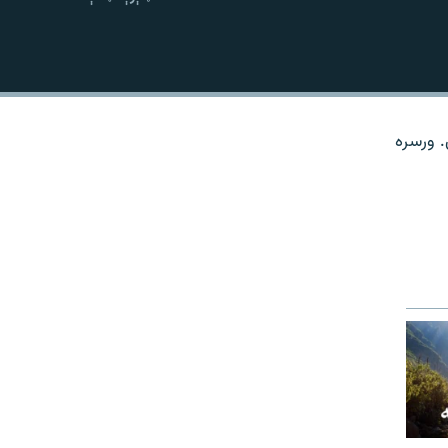
نښلول
. ورسره