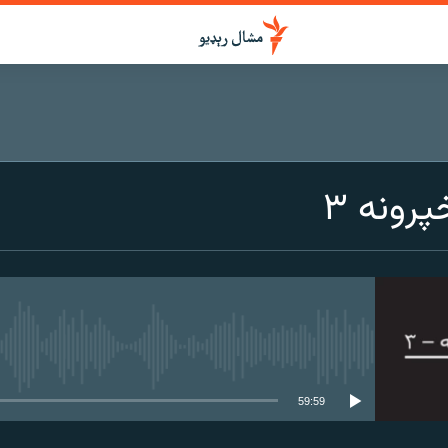
رونه ۳
هېڅ میډیايي سرچینه اوس نشته
59:59