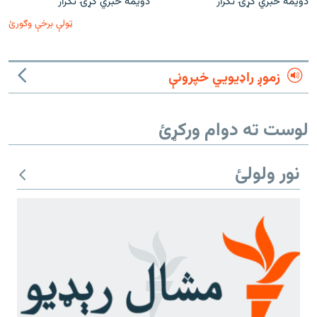
دویمه خبري ګړۍ تکرار
دویمه خبري ګړۍ تکرار
ټولې برخې وګورئ
زموږ راډیويي خپرونې
لوست ته دوام ورکړئ
نور ولولئ