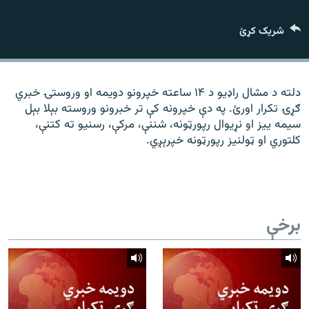
رشئ
۱۴ ساعته راډیويي خپرونې
شریک کړئ
Gandhara
موږ وڅارئ
دلته د مشال راډیو د ۱۴ ساعته خپرونو دویمه او وروستۍ خبري
ګړۍ تکرار اورئ. په دې خپرونه کې تر خبرونو وروسته بېلا بېل
سیمه ییز او نړیوال رپورټونه، شننې، مرکې، رسنیو ته کتنې،
کلتوري او ټولنیز رپورټونه خپرېږي.
د ازادې اروپا راډیو ټولې ووبپاڼې
برخې