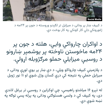
رشئ
۱۴ ساعته راډیويي خپرونې
Gandhara
د کییف ښار پر ودانۍ د میزایل تر لګېدو وروسته د جون پر ۲۴مه د
موږ وڅارئ
ژغورونکې ډلې کار کونکي په کار بوخت دي.
د اواکران چارواکي وايي، هلته د جون پر
۲۴مه ماخوستن ناوخته پر يوشمېر ښارونو
د ازادې اروپا راډیو ټولې ووبپاڼې
د روسيې ميزايلي حملو مرګژوبله اړولې.
د پلازمينې کيېف چارواکو ويلي، د دې ښار پر يوې لوړې ودانۍ د
ميزايل حملې په نتيجه کې درې کسان وژل شوي او ۱۱ نور ژوبل
دي.
له تېرو ۱۶ مياشتو راهيسې، چې اوکراين د روسيې تر يرغل لاندې
دی، په کيېف کې د ولسي هستوګنې ودانۍ په پرله پسې توګه په
نښه شوې دي.