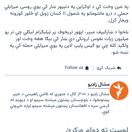
په عين وخت کې د اوکراين په دنېپور ښار کې يوې روسۍ ميزايلي
حملې د درو ماشومانو په شمول ۱۱ کسان ژوبل او څلور کورونه
ويجاړ کړل.
بلخوا د ښارکيېف مېير، اېهور تريخوف پر ټيليګرام ليکلي چې تر يو
ميليون زيات نفوس لرونکي دې ښار کې بېګا هغه وخت اور
ولګېد کله چې يو ګيس پايپ لاين په يوې ميزايلي حمله کې په
نښه شو.
شریک کړئ
Follow us
مشال راډیو
مشال راډیو د ۲۰۱۰ز کال د جنورۍ له ۱۵مې راهیسې د خیبر
پښتونخوا، د بلوچستان پښتون مېشته سیمو او د ډېورنډ له
کرښې سره د افغانستان پښتون مېشته سیمو لپاره خپرونې
کوي.
لوست ته دوام ورکړئ