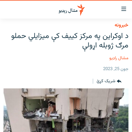
اسرسي
ای
خبرونه
کور
مومي
د اوکراین په مرکز کییف کې میزایلي حملو
اڼې
لنډ خبرونه
مرګ ژوبله اړولې
ا
وضوع
پښتونخوا او قبایل
ه
مشال راډیو
بلوچستان
اړ
جون 25, 2023
ئ
پاکستان
مومي
شریک کړئ
افغانستان
ا
ورپاڼې
نړۍ
ه
ځانګړې مرکې، شننې
اړ
ئ
انځور او ویډیو
ټون
ه
اوونیزې خپرونې