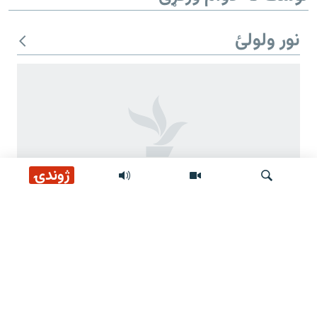
نور ولولئ
ژوندۍ
مشال راډیو تر ۱۶ کلن فعالیت وروسته وتړل شوه
لټون
موږ وڅارئ