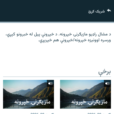
رشئ
۱۴ ساعته راډیويي خپرونې
شریک کړئ
Gandhara
موږ وڅارئ
د مشال راډیو مازیګرنۍ خپرونه. د خپرونې پیل له خبرونو کېږي،
ورسره اوونیزه خپرونه/خپرونې هم خپرېږي.
د ازادې اروپا راډیو ټولې ووبپاڼې
برخې