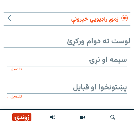
زموږ راډیويي خپرونې
لوست ته دوام ورکړئ
سیمه او نړۍ
تفصیل...
پښتونخوا او قبایل
تفصیل...
موږ وڅارئ
ژوندۍ