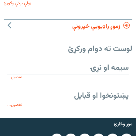
ټولې برخې وګورئ
زموږ راډیويي خپرونې
لوست ته دوام ورکړئ
سیمه او نړۍ
تفصیل...
پښتونخوا او قبایل
تفصیل...
موږ وڅارئ