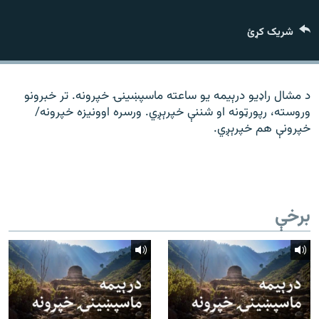
رشئ
۱۴ ساعته راډیويي خپرونې
شریک کړئ
Gandhara
موږ وڅارئ
د مشال راډیو درېیمه یو ساعته ماسپښینۍ خپرونه. تر خبرونو
وروسته، رپورټونه او شننې خپرېږي. ورسره اوونیزه خپرونه/
خپرونې هم خپرېږي.
د ازادې اروپا راډیو ټولې ووبپاڼې
برخې