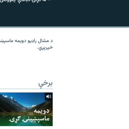
۱۴ ساعته راډیويي خپرونې
رشئ
د مشال راډیو دویمه ماسپښی
خپرېږي.
برخې