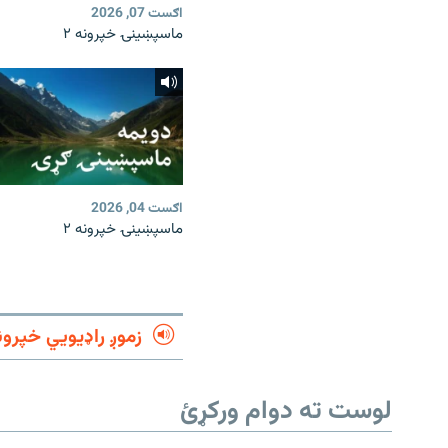
اګست 07, 2026
ماسپښينۍ خپرونه ۲
اګست 04, 2026
ماسپښينۍ خپرونه ۲
زموږ راډیويي خپرون
لوست ته دوام ورکړئ