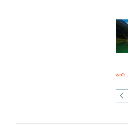
 وګورئ