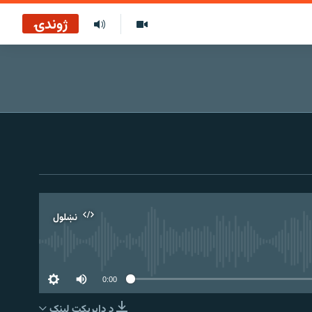
ژوندۍ
نښلول
0:00
د ډاېرېکټ لېنک