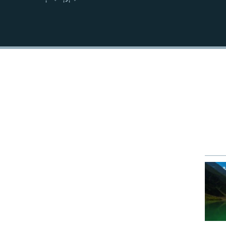
نښلول