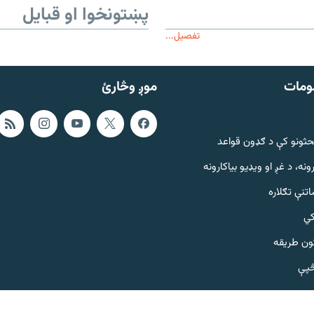
پښتونخوا او قبایل
تفصیل...
ومات
موږ وڅارئ
حثونو کې د ګډون قواعد
ونه، د غږ او ویډیو بیاکارونه
تنې تګلاره
کي
ټون طریقه
څپې