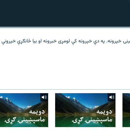
نۍ خپرونه. په دې خپرونه کې لومړی خبرونه او بیا ځانګړې خپرونې