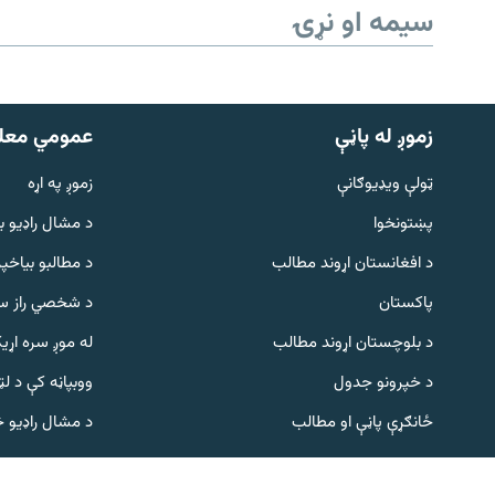
سیمه او نړۍ
زموږ له پاڼې
عمومي معل
ټولې ویډیوګانې
زموږ په اړه
پښتونخوا
د مشال راډيو ب
Gandhara
د افغانستان اړوند مطالب
د مطالبو بیاخپر
پاکستان
د شخصي راز سا
موږ وڅارئ
د بلوچستان اړوند مطالب
له موږ سره اړی
د خپرونو جدول
ووبپاڼه کې د ل
د ازادې اروپا راډیو ټولې ووبپاڼې
ځانګړې پاڼې او مطالب
د مشال راډیو 