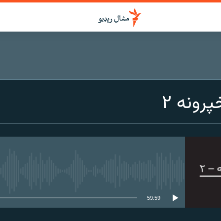
رونه ۲
هېڅ میډیايي سرچینه اوس نشته
59:59