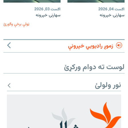
اګست 04, 2026
اګست 03, 2026
سهارنۍ خپرونه
سهارنۍ خپرونه
ټولې برخې وګورئ
زموږ راډیويي خپرونې
لوست ته دوام ورکړئ
نور ولولئ