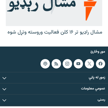
مشال راډیو تر ۱۶ کلن فعالیت وروسته وتړل شوه
موږ وڅارئ
زموږ له پاڼې
عمومي معلومات
رسنۍ