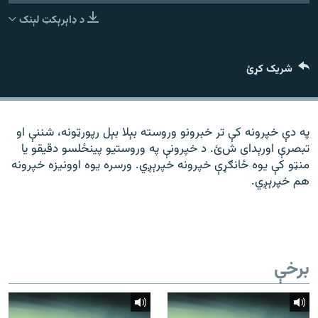
رشئ
۱۴ ساعته راډیويي خپرونې
د ډاېرېکټ لېنک
Gandhara
شریک کړئ
موږ وڅارئ
په دې خپرونه کې تر خبرونو وروسته بېلا بېل رپورټونه، شننې او
تبصرې اورېدای شﺉ. د خپرونې په وروستیو پینځلسو دقیقو یا
د ازادې اروپا راډیو ټولې ووبپاڼې
منټو کې یوه ځانګړې خپرونه خپرېږي. ورسره یوه اوونیزه خپرونه
هم خپرېږي.
برخې