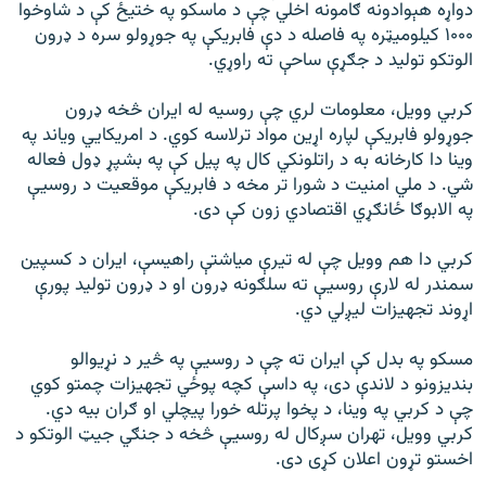
دواړه هېوادونه ګامونه اخلي چې د ماسکو په ختیځ کې د شاوخوا
۱۰۰۰ کیلومیټره په فاصله د دې فابریکې په جوړولو سره د ډرون
الوتکو تولید د جګړې ساحې ته راوړي.
کربي وویل، معلومات لري چې روسیه له ایران څخه ډرون
جوړولو فابریکې لپاره اړین مواد ترلاسه کوي. د امریکايي ویاند په
وینا دا کارخانه به د راتلونکي کال په پیل کې په بشپړ ډول فعاله
شي. د ملي امنیت د شورا تر مخه د فابریکې موقعیت د روسیې
په الابوګا ځانګړي اقتصادي زون کې دی.
کربي دا هم وویل چې له تیرې میاشتې راهیسې، ایران د کسپین
سمندر له لارې روسیې ته سلګونه ډرون او د ډرون تولید پورې
اړوند تجهیزات لیږلي دي.
مسکو په بدل کې ایران ته چې د روسیې په څیر د نړیوالو
بندیزونو د لاندې دی، په داسې کچه پوځي تجهیزات چمتو کوي
چې د کربي په وینا، د پخوا پرتله خورا پیچلي او ګران بیه دي.
کربي وویل، تهران سږکال له روسیې څخه د جنګي جیټ الوتکو د
اخستو تړون اعلان کړی دی.