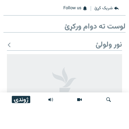
شریک کړئ
Follow us
لوست ته دوام ورکړئ
نور ولولئ
ژوندۍ
مشال راډیو تر ۱۶ کلن فعالیت وروسته وتړل شوه
لټون