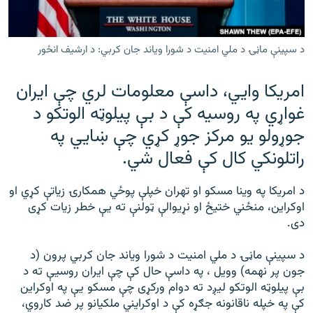
رشئ
۱۴ ساعته راډیويي خپرونې
Gandhara
د سپينې ماڼۍ د ملي امنيت د شورا وياند جان کربي: د ارشیف انځور
امریکا وايي، داسې معلومات لري چې ایران
موږ وڅارئ
غواړي په روسیه کې د بې پیلوټه الوتکو د
جوړولو یو مرکز جوړ کړي چې ښايي په
د ازادې اروپا راډیو ټولې ووبپاڼې
راتلونکي کال کې فعال شي.
د امریکا په وینا مسکو او تهران خپلې پوځي همکارۍ زیاتې کړي او
اوکراین، منځني ختیځ او نړیوالې ټولنې ته یې خطر زیات کړی
دی.
د سپينې ماڼۍ د ملي امنيت د شورا وياند جان کربي پرون (د
جون پر نهمه) وویل ، په داسې حال کې چې ايران روسيې ته د
بې پيلوټه الوتکو لیږد ته دوام ورکړی چې مسکو يې په اوکراين
کې په خپله ناقانونه جګړه کې د اوکرايني ملکيانو پر ضد کاروي،