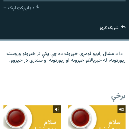
رشئ
۱۴ ساعته راډیويي خپرونې
د ډاېرېکټ لېنک
Gandhara
شریک کړئ
موږ وڅارئ
دا د مشال راډیو لومړۍ خپرونه ده چې پکې تر خبرونو وروسته
رپورټونه، له خبریالانو خبرونه او رپورټونه او سندرې در خپروو.
د ازادې اروپا راډیو ټولې ووبپاڼې
برخې