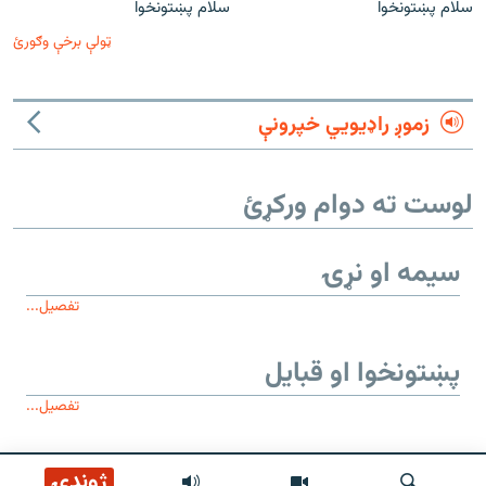
سلام پښتونخوا
سلام پښتونخوا
ټولې برخې وګورئ
زموږ راډیويي خپرونې
لوست ته دوام ورکړئ
سیمه او نړۍ
تفصیل...
پښتونخوا او قبایل
تفصیل...
موږ وڅارئ
ژوندۍ