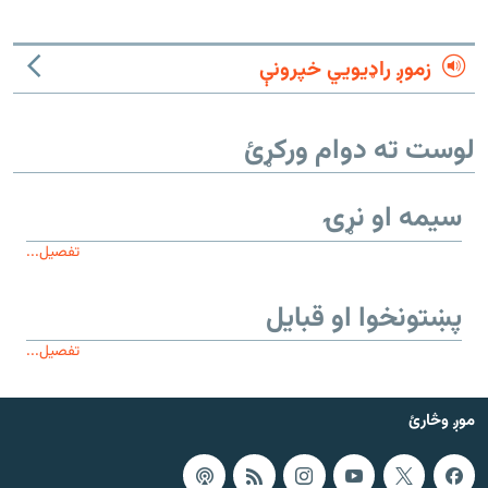
زموږ راډیويي خپرونې
لوست ته دوام ورکړئ
سیمه او نړۍ
تفصیل...
پښتونخوا او قبایل
تفصیل...
موږ وڅارئ