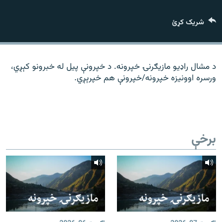
رشئ
۱۴ ساعته راډیويي خپرونې
شریک کړئ
Gandhara
موږ وڅارئ
د مشال راډیو مازیګرنۍ خپرونه. د خپرونې پیل له خبرونو کېږي،
ورسره اوونیزه خپرونه/خپرونې هم خپرېږي.
د ازادې اروپا راډیو ټولې ووبپاڼې
برخې