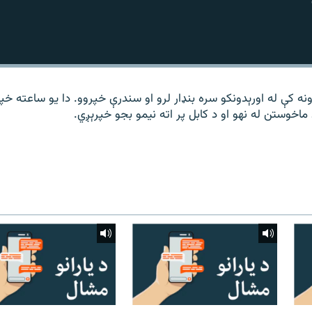
نه کې له اورېدونکو سره بنډار لرو او سندرې خپروو. دا یو ساعته خپ
اخوستن له نهو او د کابل پر اته نیمو بجو خپرېږي.