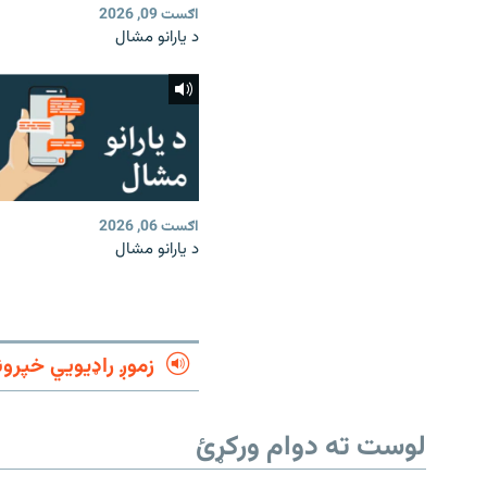
اګست 09, 2026
د یارانو مشال
اګست 06, 2026
د یارانو مشال
زموږ راډیويي خپرون
لوست ته دوام ورکړئ