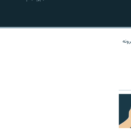
نښلول
رونه