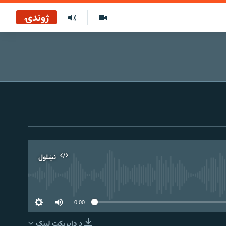
ژوندۍ
نښلول
0:00
د ډاېرېکټ لېنک