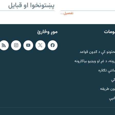
پښتونخوا او قبایل
تفصیل...
ومات
موږ وڅارئ
حثونو کې د ګډون قواعد
ونه، د غږ او ویډیو بیاکارونه
تنې تګلاره
کي
ټون طریقه
څپې