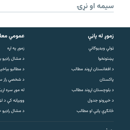
سیمه او نړۍ
زموږ له پاڼې
عمومي معل
ټولې ویډیوګانې
زموږ په اړه
پښتونخوا
د مشال راډيو ب
د افغانستان اړوند مطالب
د مطالبو بیاخپر
پاکستان
د شخصي راز سا
د بلوچستان اړوند مطالب
له موږ سره اړی
د خپرونو جدول
ووبپاڼه کې د ل
Gandhara
ځانګړې پاڼې او مطالب
د مشال راډیو 
موږ وڅارئ