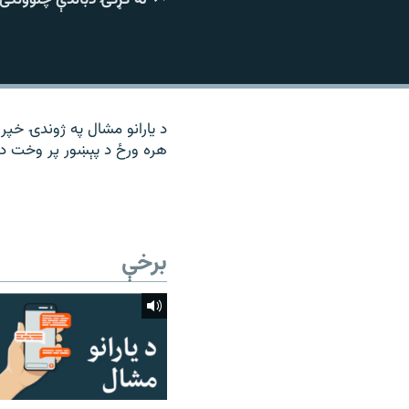
۱۴ ساعته راډیويي خپرونې
رشئ
د یارانو مشال په ژوندۍ خپرو
هره ورځ د پېښور پر وخت د م
برخې