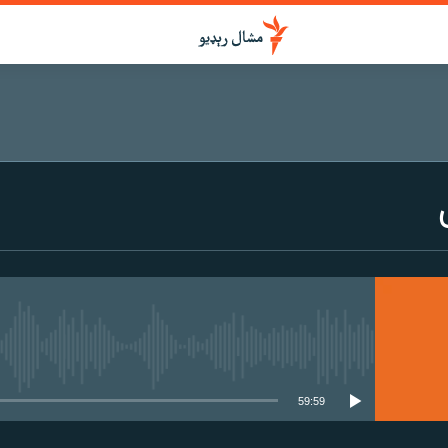
هېڅ میډیايي سرچینه اوس نشته
59:59