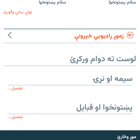
سلام پښتونخوا
سلام پښتونخوا
ټولې برخې وګورئ
زموږ راډیويي خپرونې
لوست ته دوام ورکړئ
سیمه او نړۍ
تفصیل...
پښتونخوا او قبایل
تفصیل...
موږ وڅارئ