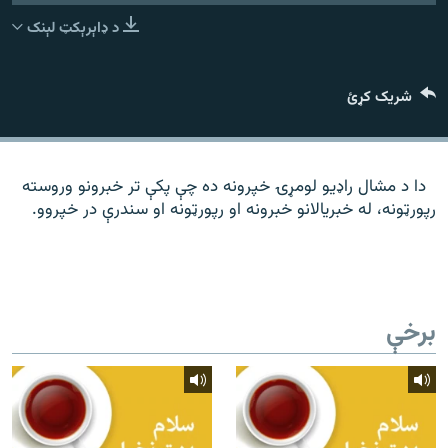
رشئ
۱۴ ساعته راډیويي خپرونې
د ډاېرېکټ لېنک
Gandhara
شریک کړئ
موږ وڅارئ
دا د مشال راډیو لومړۍ خپرونه ده چې پکې تر خبرونو وروسته
رپورټونه، له خبریالانو خبرونه او رپورټونه او سندرې در خپروو.
د ازادې اروپا راډیو ټولې ووبپاڼې
برخې