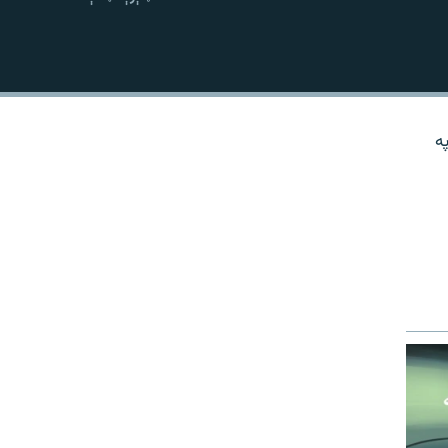
نښلول
ه