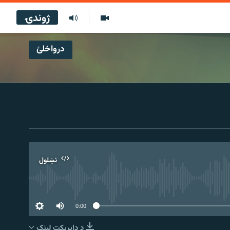
ژوندۍ
درواخلئ
نښلول
0:00
د ډاېرېکټ لېنک