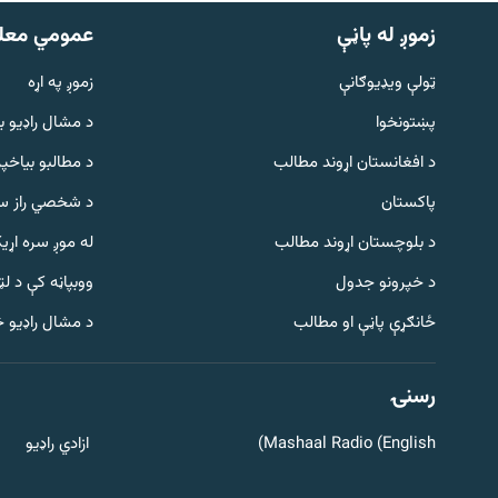
زموږ له پاڼې
عمومي معل
ټولې ویډیوګانې
زموږ په اړه
پښتونخوا
د مشال راډيو ب
د افغانستان اړوند مطالب
د مطالبو بیاخپر
پاکستان
د شخصي راز سا
د بلوچستان اړوند مطالب
له موږ سره اړی
د خپرونو جدول
ووبپاڼه کې د ل
Gandhara
ځانګړې پاڼې او مطالب
د مشال راډیو 
موږ وڅارئ
رسنۍ
Mashaal Radio (English)
ازادي راډیو
د ازادې اروپا راډیو ټولې ووبپاڼې