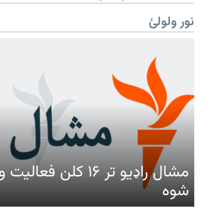
نور ولولئ
مشال راډیو تر ۱۶ کلن ف
شوه