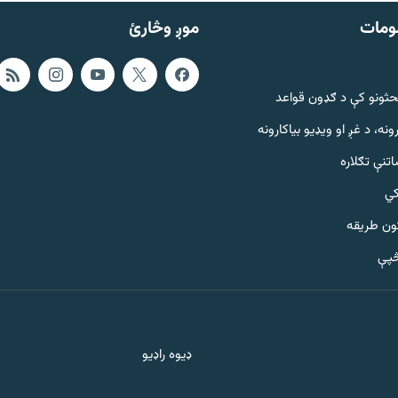
ومات
موږ وڅارئ
حثونو کې د ګډون قواعد
ونه، د غږ او ویډیو بیاکارونه
تنې تګلاره
کي
ټون طریقه
څپې
ډیوه راډیو