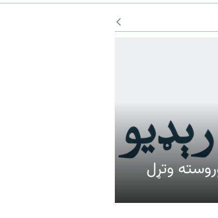
عالیت وروسته وتړل