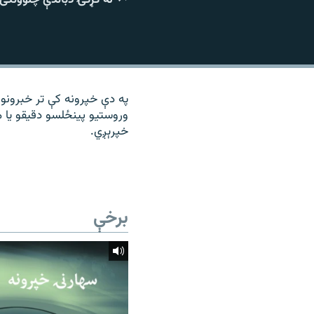
۱۴ ساعته راډیويي خپرونې
رشئ
په دې خپرونه کې تر خبرونو 
وروستیو پینځلسو دقیقو یا م
خپرېږي.
برخې