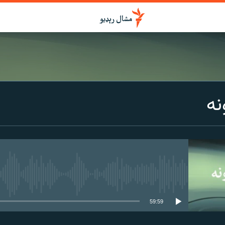
درواخلئ
نه
ګډ یې کړئ یا واخلئ
هېڅ میډیايي سرچینه اوس نشته
59:59