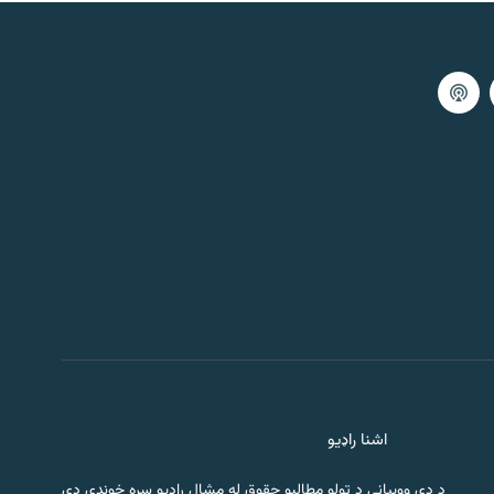
اشنا راډیو
د دې ووبپاڼې د ټولو مطالبو حقوق له مشال راډیو سره خوندي دي