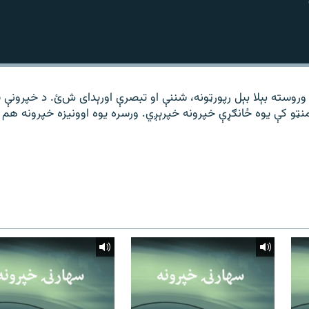
وروسته بېلا بېل رپورټونه، شننې او تبصرې اورېدای شﺉ. د خپرونې پ
نټو کې یوه ځانګړې خپرونه خپرېږي. ورسره یوه اوونیزه خپرونه هم