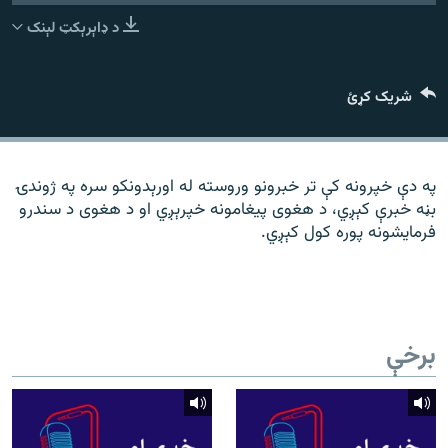
رشئ
۱۴ ساعته راډیويي خپرونې
د ډاېرېکټ لېنک
Gandhara
شریک کړئ
موږ وڅارئ
په دې خپرونه کې تر خبرونو وروسته له اورېدونکو سره په ژوندۍ
بڼه خبرې کېږي، د هغوی پیغامونه خپرېږي او د هغوی د سندرو
د ازادې اروپا راډیو ټولې ووبپاڼې
فرمایشونه پوره کول کېږي.
برخې