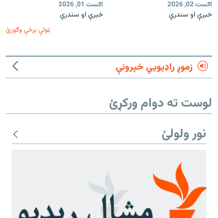
اګست 02, 2026
اګست 01, 2026
خبرې او سندرې
خبرې او سندرې
ټولې برخې وګورئ
زموږ راډیويي خپرونې
لوست ته دوام ورکړئ
نور ولولئ