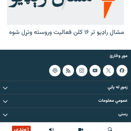
مشال راډیو تر ۱۶ کلن فعالیت وروسته وتړل شوه
موږ وڅارئ
زموږ له پاڼې
عمومي معلومات
رسنۍ
ژوندۍ
د دې ووبپاڼې د ټولو مطالبو حقوق له مشال راډیو سره خوندي دي