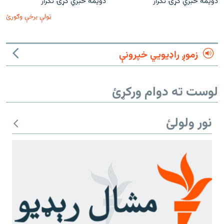
دویمه خبري ګړۍ تکرار
دویمه خبري ګړۍ تکرار
ټولې برخې وګورئ
زموږ راډیويي خپرونې
لوست ته دوام ورکړئ
نور ولولئ