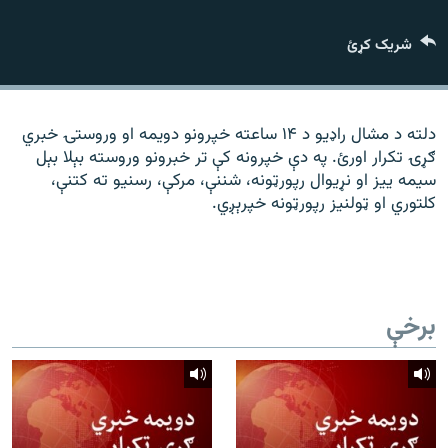
رشئ
۱۴ ساعته راډیويي خپرونې
شریک کړئ
Gandhara
موږ وڅارئ
دلته د مشال راډیو د ۱۴ ساعته خپرونو دویمه او وروستۍ خبري
ګړۍ تکرار اورئ. په دې خپرونه کې تر خبرونو وروسته بېلا بېل
سیمه ییز او نړیوال رپورټونه، شننې، مرکې، رسنیو ته کتنې،
کلتوري او ټولنیز رپورټونه خپرېږي.
د ازادې اروپا راډیو ټولې ووبپاڼې
برخې