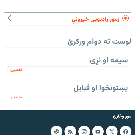
زموږ راډیويي خپرونې
لوست ته دوام ورکړئ
سیمه او نړۍ
تفصیل...
پښتونخوا او قبایل
تفصیل...
موږ وڅارئ