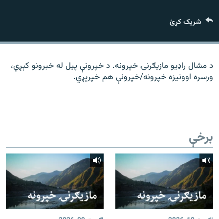
رشئ
۱۴ ساعته راډیويي خپرونې
شریک کړئ
Gandhara
موږ وڅارئ
د مشال راډیو مازیګرنۍ خپرونه. د خپرونې پیل له خبرونو کېږي،
ورسره اوونیزه خپرونه/خپرونې هم خپرېږي.
د ازادې اروپا راډیو ټولې ووبپاڼې
برخې