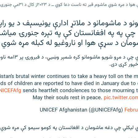
 ماشوم قبر ته ناست دعا کوي ــ د ۲۰۲۳ز کال د ۳۱مې جنورۍ انځور
نو د ماشومانو د ملاتړ ادارې یونيسېف د يو راپو
چې په په افغانستان کې په تېره جنورۍ میاش
مان د سړې هوا او ناروغیو له کبله مړه شوي 
یونېسف بې له دې چې د مړو ش
 خپور کړی دی.
stan’s brutal winter continues to take a heavy toll on the 
ds of children are reported to have died in January due to
ICEFAfg
sends heartfelt condolences to those mourning the
May their souls rest in peace.
pic.twitter.
Febru
ي لیکلي چې دغه ماشومان د افغانستان په کومو سیمو کې مړه شوي 