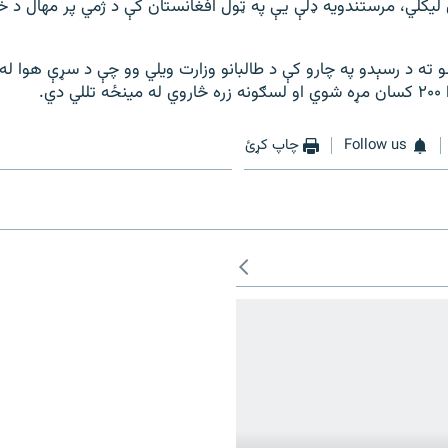
 لیکلي، مرستندويه ډلې یې په ټول افغانستان کې د ژمي پر مهال د خ
و ته د رسېدو په چارو کې د طالبانو وزارت ویلي وو چې د سړې هوا له
 دي.
Follow us
چاپ کړئ