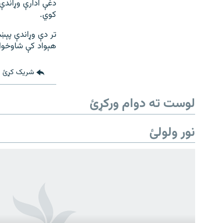
دغې ادارې وړاندې
کوي.
تر دې وړاندې پېښ
هېواد کې شاوخوا ۲۰۰ کسان مړه شوي او لسګونه زره څاروي له مينځه تللي
شریک کړئ
لوست ته دوام ورکړئ
نور ولولئ