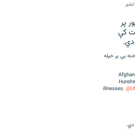
ر پر
ت کې
دي.
ویو ماشومانو کره شمېر وښيي، د فبرورۍ پر ۱۳مه ناوخته يې پر خپله
Afghani
Hundre
illnesses.
@UN
دي.