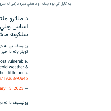
په کابل کې یوه ښځه او د هغې مېړه د ژمي له سړې هوا د مړه شوي
د ملګرو ملتو
اساس ويلي 
سلګونه ماشو
ټویټر پاڼه دا خبر
most vulnerable.
 cold weather &
ir little ones.
com/T9JuSwUu4p
ary 13, 2023
— UNICEF Afghanistan (@UNICEFAfg)
یونيسېف دا نه د