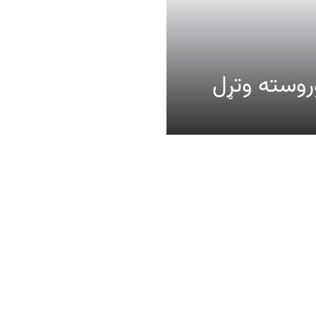
عالیت وروسته وتړل
ومات
موږ وڅارئ
حثونو کې د ګډون قواعد
ونه، د غږ او ویډیو بیاکارونه
تنې تګلاره
کي