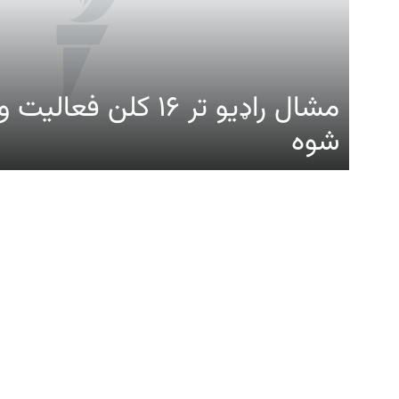
Gandhara
موږ وڅارئ
مشال راډیو تر ۱۶ کلن ف
شوه
د ازادې اروپا راډیو ټولې ووبپاڼې
زموږ له پاڼې
عمومي معل
ټولې ویډیوګانې
زموږ په اړه
پښتونخوا
د مشال راډيو ب
د افغانستان اړوند مطالب
د مطالبو بیاخپر
پاکستان
د شخصي راز سا
د بلوچستان اړوند مطالب
له موږ سره اړی