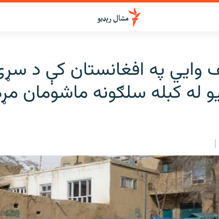
 وايي په افغانستان کې د سړې
یو له کبله سلګونه ماشومان م