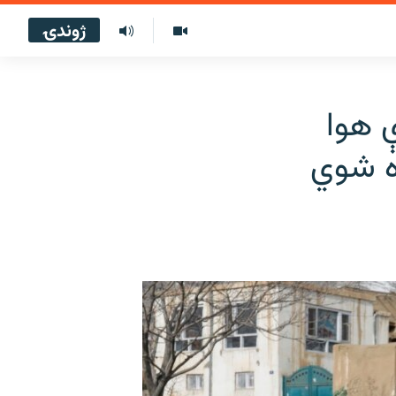
ژوندۍ
 هوا
ړه شوي