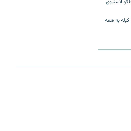
لکو لاسنیوی
 کبله په هغه