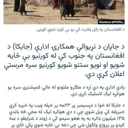
رشئ
۱۴ ساعته راډیويي خپرونې
Gandhara
د افغانستان په زابل ولایت کې یو بې کوره شوې کورنۍ.
موږ وڅارئ
د جاپان د نړیوالې همکارۍ ادارې (جایکا) د
افغانستان په جنوب کې له کورنیو بې ځایه
د ازادې اروپا راډیو ټولې ووبپاڼې
شویو او نویو ستنو شویو کورنیو سره مرستې
اعلان کړې دي.
یادې ادارې په دې اړه د ملګرو ملتونو له عالي کمېشنرۍ سره یو
هوکړه لیک لاسلیک کړی دی.
د جایکا له خوا د ډېسېمبر پر ۲۳مه پر خپله ویب په خپره کړې
خبرپاڼه کې ویل شوي چې د دې هوکره لیک له مخې څه باندې
۱۳۵ میلیون ډالره به په هغو سیمو کې د ژوند د شرایطو د ښه
کېدو پر پروژو ولګول شي چې دغه بې ځایه شوي پکې ځای پر