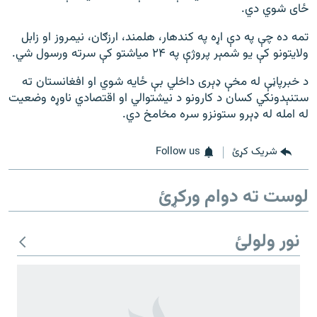
ځای شوي دي.
تمه ده چې په دې اړه په کندهار، هلمند، ارزګان، نیمروز او زابل
ولایتونو کې یو شمېر پروژې په ۲۴ میاشتو کې سرته ورسول شي.
د خبرپاڼې له مخې ډېری داخلي بې ځایه شوي او افغانستان ته
ستنېدونکي کسان د کارونو د نیشتوالي او اقتصادي ناوړه وضعیت
له امله له ډېرو ستونزو سره مخامخ دي.
شریک کړئ
Follow us
لوست ته دوام ورکړئ
نور ولولئ