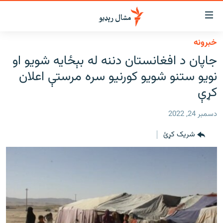
اسرسي
ای
خبرونه
کور
مومي
جاپان د افغانستان دننه له بېځایه شویو او
اڼې
لنډ خبرونه
نویو ستنو شویو کورنیو سره مرستې اعلان
ا
وضوع
پښتونخوا او قبایل
کړې
ه
بلوچستان
اړ
دسمبر 24, 2022
ئ
پاکستان
مومي
شریک کړئ
افغانستان
ا
ورپاڼې
نړۍ
ه
ځانګړې مرکې، شننې
اړ
ئ
انځور او ویډیو
ټون
ه
اوونیزې خپرونې