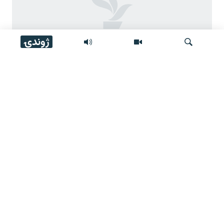
ژوندۍ
مشال راډیو تر ۱۶ کلن فعالیت وروسته وتړل شوه
لټون
موږ وڅارئ
زموږ له پاڼې
عمومي معلومات