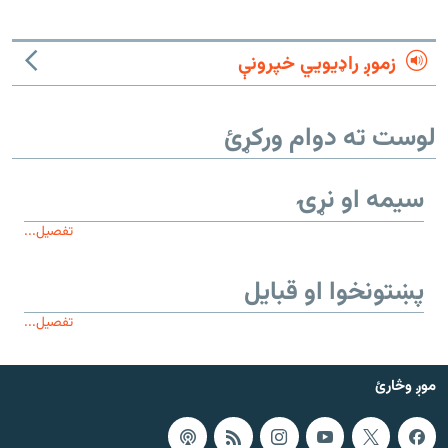
زموږ راډیويي خپرونې
لوست ته دوام ورکړئ
سیمه او نړۍ
تفصیل...
پښتونخوا او قبایل
تفصیل...
موږ وڅارئ