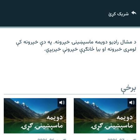
رشئ
۱۴ ساعته راډیويي خپرونې
شریک کړئ
Gandhara
موږ وڅارئ
د مشال راډیو دویمه ماسپښینۍ خپرونه. په دې خپرونه کې
لومړی خبرونه او بیا ځانګړې خپرونې خپرېږي.
د ازادې اروپا راډیو ټولې ووبپاڼې
برخې