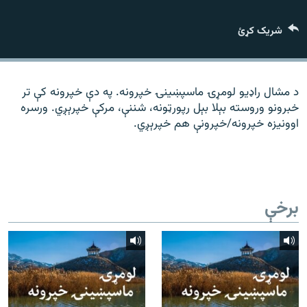
رشئ
۱۴ ساعته راډیويي خپرونې
شریک کړئ
Gandhara
موږ وڅارئ
د مشال راډیو لومړۍ ماسپښينۍ خپرونه. په دې خپرونه کې تر
خبرونو وروسته بېلا بېل رپورټونه، شننې، مرکې خپرېږي. ورسره
اوونیزه خپرونه/خپرونې هم خپرېږي.
د ازادې اروپا راډیو ټولې ووبپاڼې
برخې