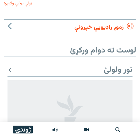
ټولې برخې وګورئ
زموږ راډیويي خپرونې
لوست ته دوام ورکړئ
نور ولولئ
ژوندۍ