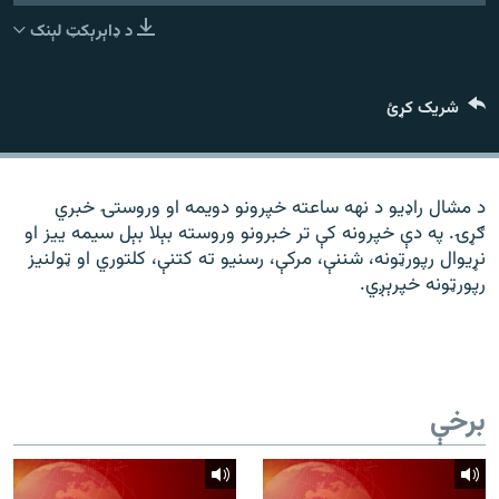
رشئ
۱۴ ساعته راډیويي خپرونې
د ډاېرېکټ لېنک
Gandhara
شریک کړئ
موږ وڅارئ
د مشال راډیو د نهه ساعته خپرونو دویمه او وروستۍ خبري
ګړۍ. په دې خپرونه کې تر خبرونو وروسته بېلا بېل سیمه ییز او
د ازادې اروپا راډیو ټولې ووبپاڼې
نړیوال رپورټونه، شننې، مرکې، رسنیو ته کتنې، کلتوري او ټولنیز
رپورټونه خپرېږي.
برخې