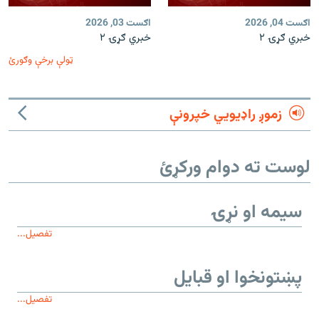
اګست 04, 2026
اګست 03, 2026
خبري ګړۍ ۲
خبري ګړۍ ۲
ټولې برخې وګورئ
زموږ راډیويي خپرونې
لوست ته دوام ورکړئ
سیمه او نړۍ
تفصیل...
پښتونخوا او قبایل
تفصیل...