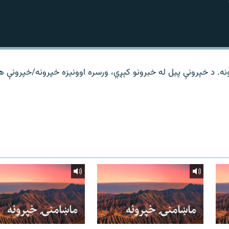
نه. د خپرونې پیل له خبرونو کېږي، ورسره اوونیزه خپرونه/خپرونې 