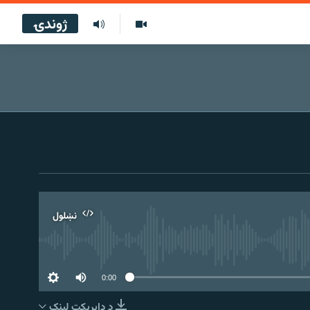
ژوندۍ
نښلول
0:00
د ډاېرېکټ لېنک