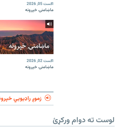
اګست 05, 2026
ماښامنۍ خپرونه
اګست 02, 2026
ماښامنۍ خپرونه
زموږ راډیويي خپرون
لوست ته دوام ورکړئ