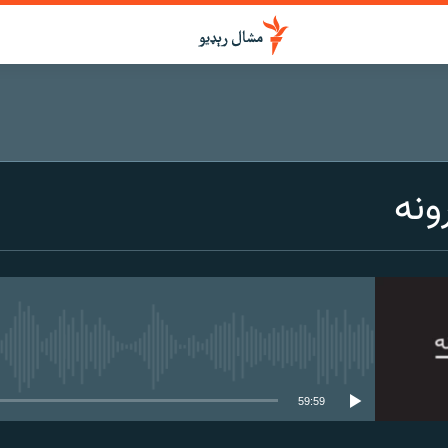
ونه
هېڅ میډیايي سرچینه اوس نشته
59:59