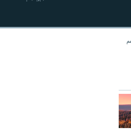
نښلول
هم