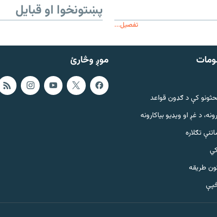
پښتونخوا او قبایل
تفصیل...
ومات
موږ وڅارئ
حثونو کې د ګډون قواعد
ونه، د غږ او ویډیو بیاکارونه
تنې تګلاره
کي
ټون طریقه
څپې