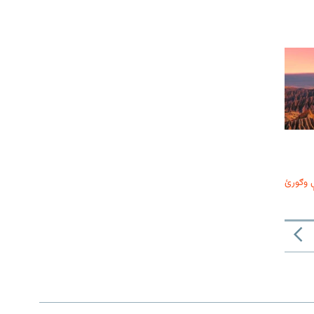
 وګورئ