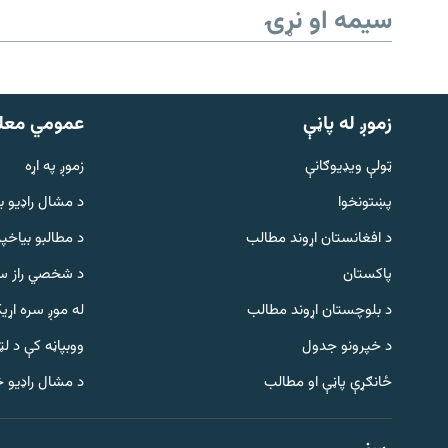
سیمه او نړۍ
زموږ له پاڼې
عمومي معل
ټولې ویډیوګانې
زموږ په اړه
پښتونخوا
د مشال راډيو ب
د افغانستان اړوند مطالب
د مطالبو بیاخپر
پاکستان
د شخصي راز سا
د بلوچستان اړوند مطالب
له موږ سره اړی
د خپرونو جدول
ووبپاڼه کې د ل
Gandhara
ځانګړې پاڼې او مطالب
د مشال راډیو 
موږ وڅارئ