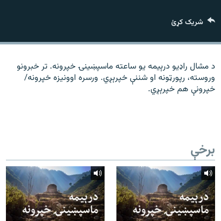
رشئ
۱۴ ساعته راډیويي خپرونې
شریک کړئ
Gandhara
موږ وڅارئ
د مشال راډیو درېیمه یو ساعته ماسپښینۍ خپرونه. تر خبرونو
وروسته، رپورټونه او شننې خپرېږي. ورسره اوونیزه خپرونه/
خپرونې هم خپرېږي.
د ازادې اروپا راډیو ټولې ووبپاڼې
برخې