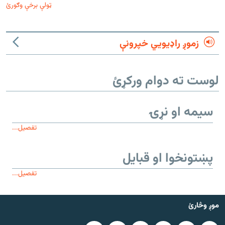
ټولې برخې وګورئ
زموږ راډیويي خپرونې
لوست ته دوام ورکړئ
سیمه او نړۍ
تفصیل...
پښتونخوا او قبایل
تفصیل...
موږ وڅارئ