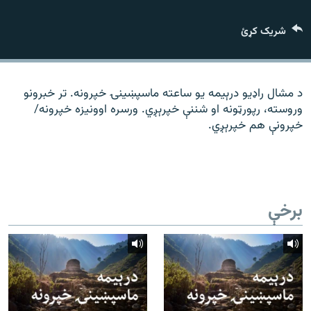
رشئ
۱۴ ساعته راډیويي خپرونې
شریک کړئ
Gandhara
موږ وڅارئ
د مشال راډیو درېیمه یو ساعته ماسپښینۍ خپرونه. تر خبرونو
وروسته، رپورټونه او شننې خپرېږي. ورسره اوونیزه خپرونه/
خپرونې هم خپرېږي.
د ازادې اروپا راډیو ټولې ووبپاڼې
برخې