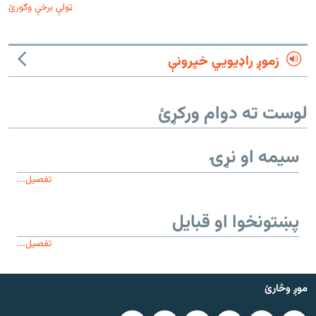
ټولې برخې وګورئ
زموږ راډیويي خپرونې
لوست ته دوام ورکړئ
سیمه او نړۍ
تفصیل...
پښتونخوا او قبایل
تفصیل...
موږ وڅارئ