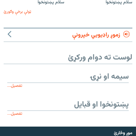
سلام پښتونخوا
سلام پښتونخوا
ټولې برخې وګورئ
زموږ راډیويي خپرونې
لوست ته دوام ورکړئ
سیمه او نړۍ
تفصیل...
پښتونخوا او قبایل
تفصیل...
موږ وڅارئ