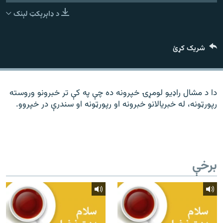
رشئ
۱۴ ساعته راډیويي خپرونې
د ډاېرېکټ لېنک
Gandhara
شریک کړئ
موږ وڅارئ
دا د مشال راډیو لومړۍ خپرونه ده چې په کې تر خبرونو وروسته
رپورټونه، له خبریالانو خبرونه او رپورټونه او سندرې در خپروو.
د ازادې اروپا راډیو ټولې ووبپاڼې
برخې