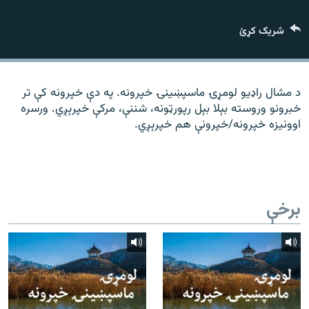
رشئ
۱۴ ساعته راډیويي خپرونې
شریک کړئ
Gandhara
موږ وڅارئ
د مشال راډیو لومړۍ ماسپښينۍ خپرونه. په دې خپرونه کې تر
خبرونو وروسته بېلا بېل رپورټونه، شننې، مرکې خپرېږي. ورسره
اوونیزه خپرونه/خپرونې هم خپرېږي.
د ازادې اروپا راډیو ټولې ووبپاڼې
برخې