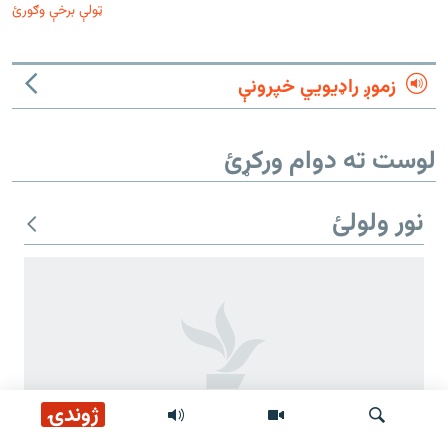
ټولې برخې وګورئ
زموږ راډیويي خپرونې
لوست ته دوام ورکړئ
نور ولولئ
ژوندۍ