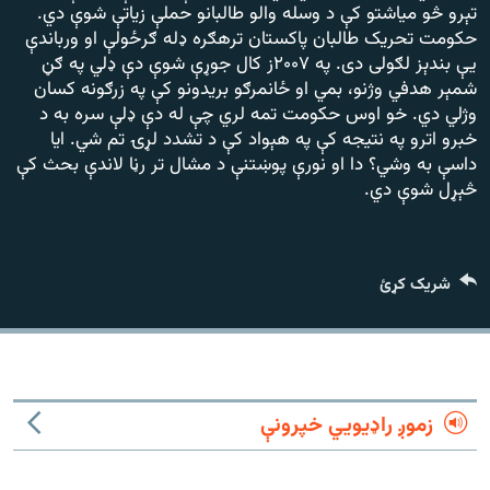
رشئ
تېرو څو مياشتو کې د وسله والو طالبانو حملې زیاتې شوې دي.
۱۴ ساعته راډیويي خپرونې
حکومت تحريک طالبان پاکستان ترهګره ډله ګرځولې او ورباندې
يې بندېز لګولی دی. په ۲۰۰۷ز کال جوړې شوې دې ډلي په ګڼ
Gandhara
شمېر هدفي وژنو، بمي او ځانمرګو بريدونو کې په زرګونه کسان
وژلي دي. خو اوس حکومت تمه لري چې له دې ډلې سره به د
موږ وڅارئ
خبرو اترو په نتيجه کې په هېواد کې د تشدد لړۍ تم شي. ایا
داسې به وشي؟ دا او نورې پوښتنې د مشال تر رڼا لاندې بحث کې
څېړل شوې دي.
د ازادې اروپا راډیو ټولې ووبپاڼې
شریک کړئ
زموږ راډیويي خپرونې