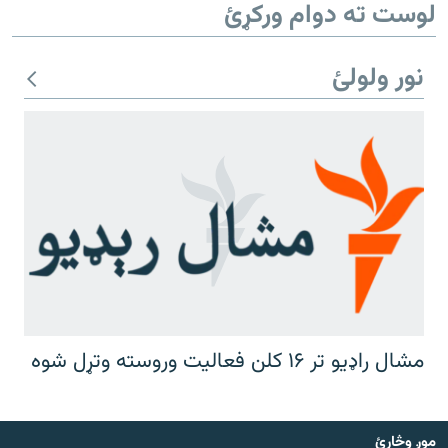
لوست ته دوام ورکړئ
نور ولولئ
مشال راډیو تر ۱۶ کلن فعالیت وروسته وتړل شوه
موږ وڅارئ