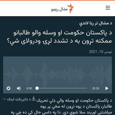
اسرسي
ای
د مشال تر رڼا لاندې
کور
مومي
د پاکستان حکومت او وسله والو طالبانو
اڼې
لنډ خبرونه
ا
ممکنه تړون به د تشدد لړۍ ودرولای شي؟
وضوع
پښتونخوا او قبایل
ه
نومبر 10, 2021
بلوچستان
اړ
ئ
پاکستان
مومي
افغانستان
ا
هېڅ میډیايي سرچینه اوس نشته
ورپاڼې
نړۍ
ه
0:00
26:30
ځانګړې مرکې، شننې
اړ
ئ
د ډاېرېکټ لېنک
د پاکستان حکومت او وسله والې ډلې تحريک
انځور او ویډیو
ټون
طالبان پاکستان د يوه تړون له مخې پر يوه
ه
اوونیزې خپرونې
مياشتني اوربند سلا شوي دي. دا په داسې حال کې ده چې په