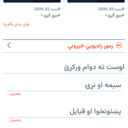
اګست 03, 2026
اګست 02, 2026
خبري ګړۍ ۱
خبري ګړۍ ۱
ټولې برخې وګورئ
زموږ راډیويي خپرونې
لوست ته دوام ورکړئ
سیمه او نړۍ
تفصیل...
پښتونخوا او قبایل
تفصیل...