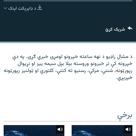
رشئ
۱۴ ساعته راډیويي خپرونې
د ډاېرېکټ لېنک
Gandhara
شریک کړئ
موږ وڅارئ
د مشال راډیو د نهه ساعته خپرونو لومړۍ خبري ګړۍ. په دې
خپرونه کې تر خبرونو وروسته بېلا بېل سیمه ییز او نړیوال
د ازادې اروپا راډیو ټولې ووبپاڼې
رپورټونه، شننې، مرکې، رسنیو ته کتنې، کلتوري او ټولنیز رپورټونه
خپرېږي.
برخې