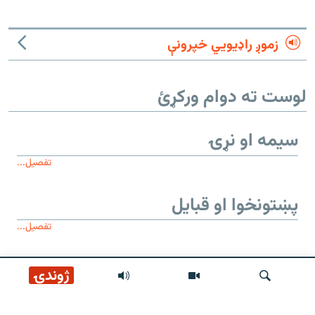
زموږ راډیويي خپرونې
لوست ته دوام ورکړئ
سیمه او نړۍ
تفصیل...
پښتونخوا او قبایل
تفصیل...
موږ وڅارئ
ژوندۍ