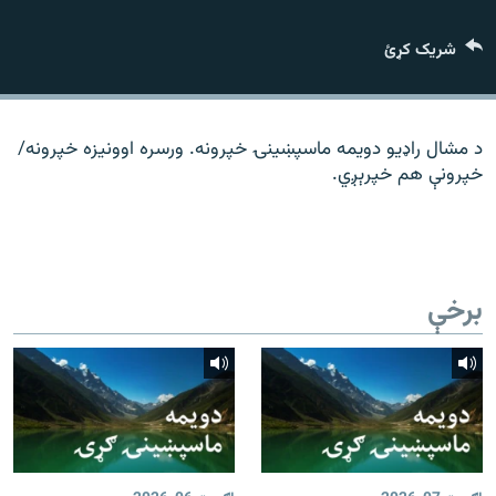
رشئ
۱۴ ساعته راډیويي خپرونې
شریک کړئ
Gandhara
موږ وڅارئ
د مشال راډیو دویمه ماسپښینۍ خپرونه. ورسره اوونیزه خپرونه/
خپرونې هم خپرېږي.
د ازادې اروپا راډیو ټولې ووبپاڼې
برخې