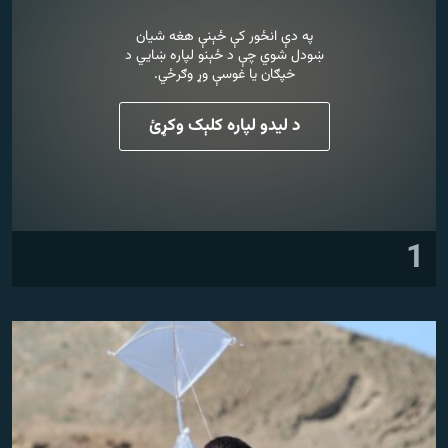
رشئ
۱۴ ساعته راډیويي خپرونې
په دې انځور کې ځېنې هغه شیان
ښودل شوي چې د ځېنو لپاره ښايي د
Gandhara
خپګان یا غوسې وړ وګرځي.
موږ وڅارئ
د لیدو لپاره کلېک وکړئ
د ازادې اروپا راډیو ټولې ووبپاڼې
1