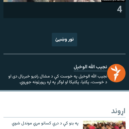
4
نور وښیئ
نجیب الله الوخېل
نجیب الله الوخېل په خوست کې د مشال راډیو خبریال دی او
د خوست، پکتیا، پکتیکا او لوګر په اړه رپورټونه جوړوي.
اړوند
په بنو کې د درې کسانو مړي موندل شوي