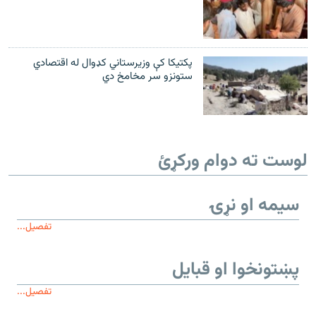
پکتیکا کې وزیرستاني کډوال له اقتصادي
ستونزو سر مخامخ دي
لوست ته دوام ورکړئ
سیمه او نړۍ
تفصیل...
پښتونخوا او قبایل
تفصیل...