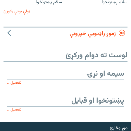
سلام پښتونخوا
سلام پښتونخوا
ټولې برخې وګورئ
زموږ راډیويي خپرونې
لوست ته دوام ورکړئ
سیمه او نړۍ
تفصیل...
پښتونخوا او قبایل
تفصیل...
موږ وڅارئ