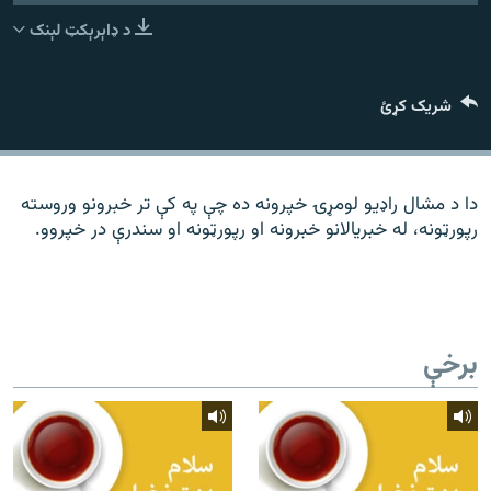
رشئ
۱۴ ساعته راډیويي خپرونې
د ډاېرېکټ لېنک
Gandhara
شریک کړئ
موږ وڅارئ
دا د مشال راډیو لومړۍ خپرونه ده چې په کې تر خبرونو وروسته
رپورټونه، له خبریالانو خبرونه او رپورټونه او سندرې در خپروو.
د ازادې اروپا راډیو ټولې ووبپاڼې
برخې