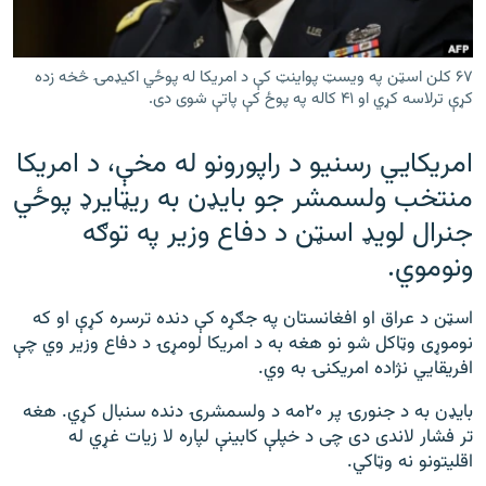
رشئ
۱۴ ساعته راډیويي خپرونې
Gandhara
۶۷ کلن اسټن په ویسټ پواینټ کې د امریکا له پوځي اکیډمۍ څخه زده
کړې ترلاسه کړي او ۴۱ کاله په پوځ کې پاتې شوی دی.
موږ وڅارئ
امریکايي رسنیو د راپورونو له مخې، د امریکا
منتخب ولسمشر جو بایډن به ریټایرډ پوځي
جنرال لویډ اسټن د دفاع وزیر په توګه
د ازادې اروپا راډیو ټولې ووبپاڼې
ونوموي.
اسټن د عراق او افغانستان په جګړه کې دنده ترسره کړې او که
نوموړی وټاکل شو نو هغه به د امریکا لومړۍ د دفاع وزیر وي چې
افریقايي نژاده امریکنۍ به وي.
بایډن به د جنورۍ پر ۲۰مه د ولسمشرۍ دنده سنبال کړي. هغه
تر فشار لاندی دی چی د خپلې کابینې لپاره لا زیات غړي له
اقلیتونو نه وټاکي.