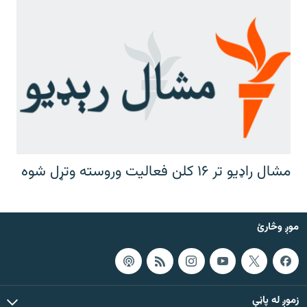
مشال راډیو تر ۱۶ کلن فعالیت وروسته وتړل شوه
موږ وڅارئ
زموږ له پاڼې