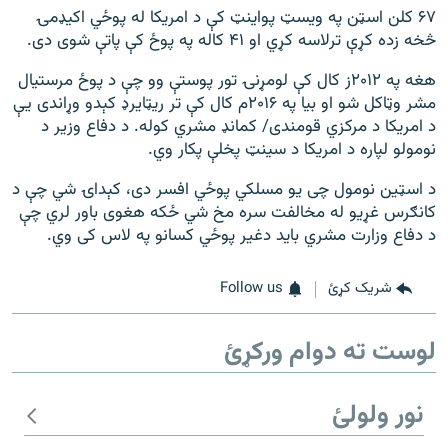
۶۷ کلن اسټن په ویسټ پواینټ کې د امریکا له پوځي اکیډمۍ
څخه زده کړې ترلاسه کړي او ۴۱ کاله په پوځ کې پاتې شوی دی.
هغه په ۲۰۱۲ز کال کې لومړنۍ تور پوستې وو چې د پوځ مرستیال
مشر وټاکل شو او بیا په ۲۰۱۶م کال کې تر ریټایرډ کېدو وړاندی یې
د امریکا د مرکزي قومندی/ کمانډ مشري کوله. د دفاع وزیر د
نومولو لپاره د امریکا د سینټ پخلې پکار وي.
د اسټین نومول چی یو مسلکي پوځي افسر دی، کېداۍ شي چې د
کانګرس غړیو له مخالفت سره مخ شي ځکه هغوی باور لري چې
د دفاع وزارت مشري باید دغیر پوځي کسانو په لاس کی وي.
شریک کړئ
Follow us
لوست ته دوام ورکړئ
نور ولولئ