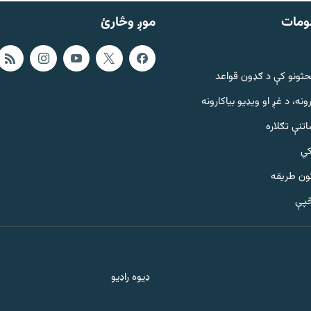
ومات
موږ وڅارئ
حثونو کې د ګډون قواعد
ونه، د غږ او ویډیو بیاکارونه
تنې تګلاره
کي
ټون طریقه
څپې
ډیوه راډیو