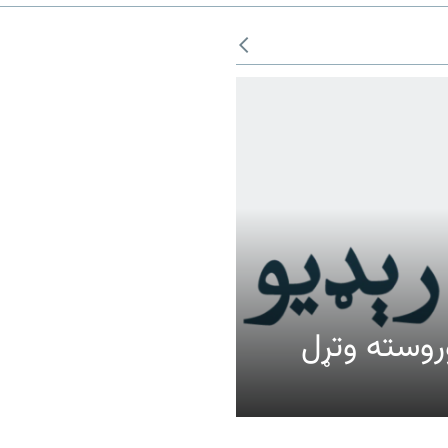
عالیت وروسته وتړل