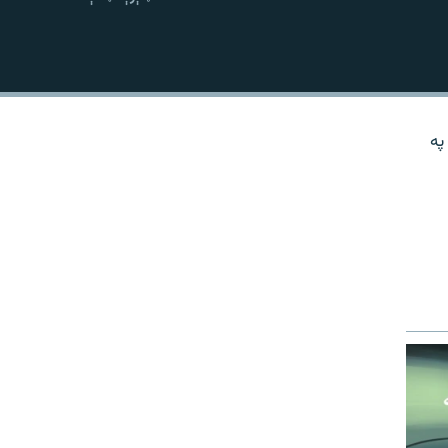
نښلول
په