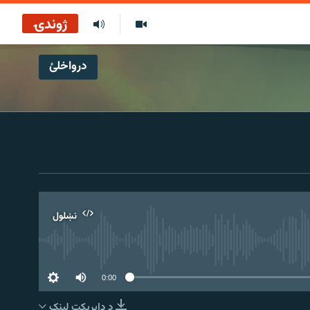
ژوندۍ
درواخلئ
نښلول
0:00
د ډاېرېکټ لېنک