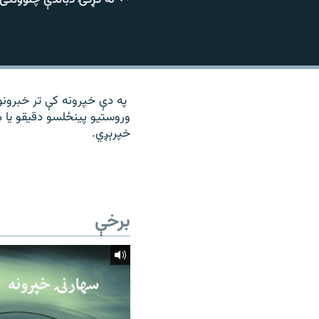
۱۴ ساعته راډیويي خپرونې
رشئ
په دې خپرونه کې تر خبرونو 
وروستیو پینځلسو دقیقو یا م
خپرېږي.
برخې