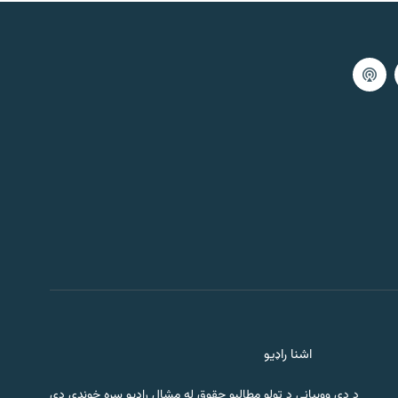
اشنا راډیو
د دې ووبپاڼې د ټولو مطالبو حقوق له مشال راډیو سره خوندي دي