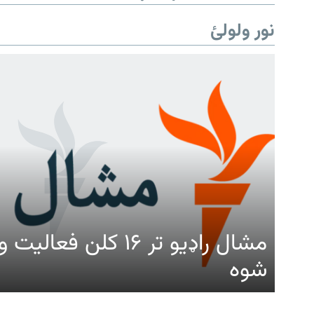
نور ولولئ
مشال راډیو تر ۱۶ کلن ف
شوه