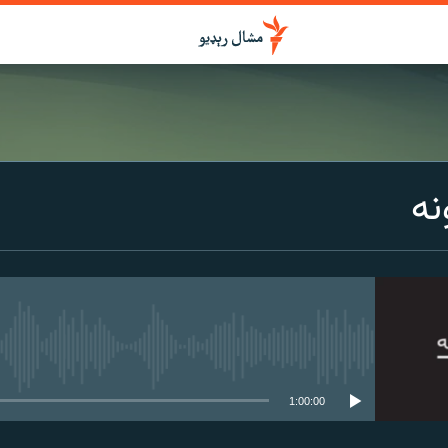
درواخلئ
نه
ګډ یې کړئ یا واخلئ
هېڅ میډیايي سرچینه اوس نشته
1:00:00