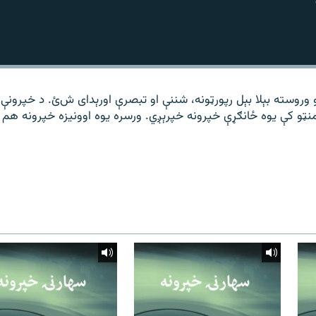
وروسته بېلا بېل رپورټونه، شننې او تبصرې اورېدای شﺉ. د خپرونې 
نټو کې یوه ځانګړې خپرونه خپرېږي. ورسره یوه اوونیزه خپرونه هم