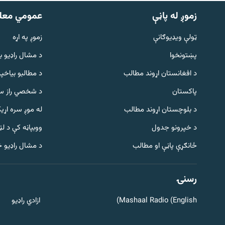
زموږ له پاڼې
عمومي معل
ټولې ویډیوګانې
زموږ په اړه
پښتونخوا
د مشال راډيو ب
د افغانستان اړوند مطالب
د مطالبو بیاخپر
پاکستان
د شخصي راز سا
د بلوچستان اړوند مطالب
له موږ سره اړی
د خپرونو جدول
ووبپاڼه کې د ل
Gandhara
ځانګړې پاڼې او مطالب
د مشال راډیو 
موږ وڅارئ
رسنۍ
Mashaal Radio (English)
ازادي راډیو
د ازادې اروپا راډیو ټولې ووبپاڼې