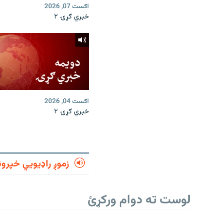
اګست 07, 2026
خبري ګړۍ ۲
اګست 04, 2026
خبري ګړۍ ۲
زموږ راډیويي خپرون
لوست ته دوام ورکړئ