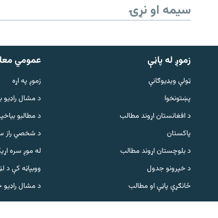
سیمه او نړۍ
زموږ له پاڼې
عمومي معل
ټولې ویډیوګانې
زموږ په اړه
پښتونخوا
د مشال راډيو ب
Gandhara
د افغانستان اړوند مطالب
د مطالبو بیاخپر
پاکستان
د شخصي راز سا
موږ وڅارئ
د بلوچستان اړوند مطالب
له موږ سره اړی
د خپرونو جدول
ووبپاڼه کې د ل
د ازادې اروپا راډیو ټولې ووبپاڼې
ځانګړې پاڼې او مطالب
د مشال راډیو 