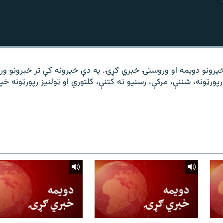
خپرونو دویمه او وروستۍ خبري ګړۍ. په دې خپرونه کې تر خبرونو و
 رپورټونه، شننې، مرکې، رسنیو ته کتنې، کلتوري او ټولنیز رپورټونه خپ