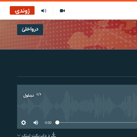
ژوندۍ
درواخلئ
نښلول
0:00
د ډاېرېکټ لېنک