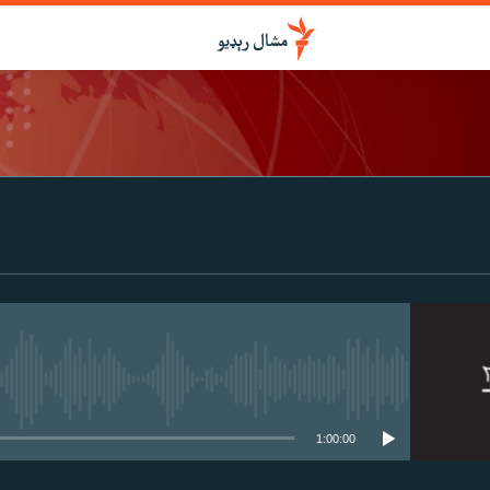
درواخلئ
ګډ یې کړئ یا واخلئ
هېڅ میډیايي سرچینه اوس نشته
1:00:00