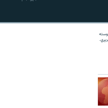
نښلول
روسته
رېږي.