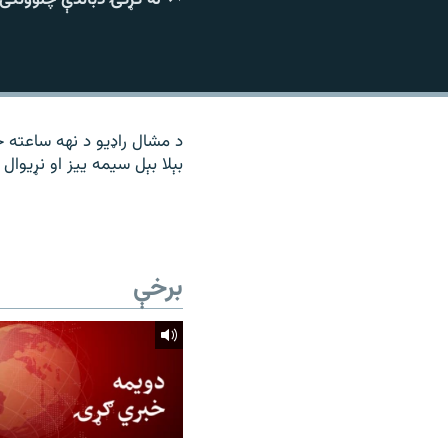
۱۴ ساعته راډیويي خپرونې
رشئ
د مشال راډیو د نهه ساعته 
بېلا بېل سیمه ییز او نړیوال
برخې