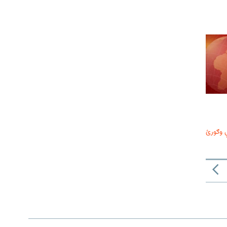
 وګورئ