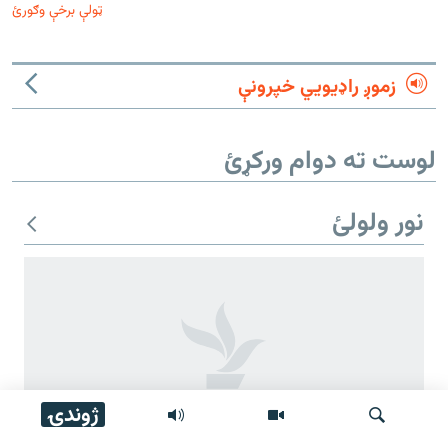
ټولې برخې وګورئ
زموږ راډیويي خپرونې
لوست ته دوام ورکړئ
نور ولولئ
ژوندۍ