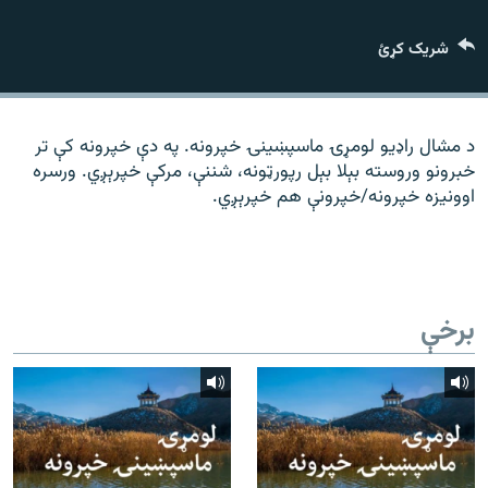
رشئ
۱۴ ساعته راډیويي خپرونې
شریک کړئ
Gandhara
موږ وڅارئ
د مشال راډیو لومړۍ ماسپښينۍ خپرونه. په دې خپرونه کې تر
خبرونو وروسته بېلا بېل رپورټونه، شننې، مرکې خپرېږي. ورسره
اوونیزه خپرونه/خپرونې هم خپرېږي.
د ازادې اروپا راډیو ټولې ووبپاڼې
برخې