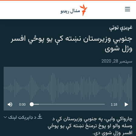
اسرسي
ای
غږیزې ټوټې
کور
مومي
جنوبي وزیرستان نښته کې یو پوځي افسر
اڼې
لنډ خبرونه
ا
وژل شوی
وضوع
پښتونخوا او قبایل
ه
سپټمبر 28, 2020
بلوچستان
اړ
ئ
پاکستان
مومي
افغانستان
ا
هېڅ میډیايي سرچینه اوس نشته
ورپاڼې
نړۍ
ه
0:00
1:18
ځانګړې مرکې، شننې
اړ
ئ
د ډاېرېکټ لېنک
چارواکي وايي، په جنوبي وزيرستان کې د
انځور او ویډیو
ټون
وسله والو او پوځ ترمنځ نښته کې يو پوځي
ه
اوونیزې خپرونې
افسر وژل شوی دی.