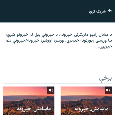
رشئ
۱۴ ساعته راډیويي خپرونې
شریک کړئ
Gandhara
موږ وڅارئ
د مشال راډیو مازیګرنۍ خپرونه. د خپرونې پیل له خبرونو کېږي،
بیا ورپسې رپورټونه خپرېږي. ورسره اوونیزه خپرونه/خپرونې هم
خپرېږي.
د ازادې اروپا راډیو ټولې ووبپاڼې
برخې