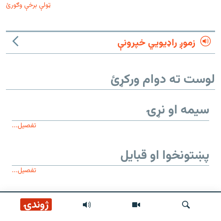
ټولې برخې وګورئ
زموږ راډیويي خپرونې
لوست ته دوام ورکړئ
سیمه او نړۍ
تفصیل...
پښتونخوا او قبایل
تفصیل...
موږ وڅارئ
ژوندۍ