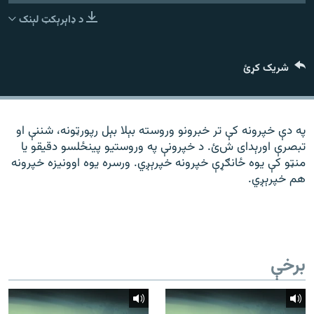
رشئ
۱۴ ساعته راډیويي خپرونې
د ډاېرېکټ لېنک
Gandhara
شریک کړئ
موږ وڅارئ
په دې خپرونه کې تر خبرونو وروسته بېلا بېل رپورټونه، شننې او
تبصرې اورېدای شﺉ. د خپرونې په وروستیو پینځلسو دقیقو یا
د ازادې اروپا راډیو ټولې ووبپاڼې
منټو کې یوه ځانګړې خپرونه خپرېږي. ورسره یوه اوونیزه خپرونه
هم خپرېږي.
برخې