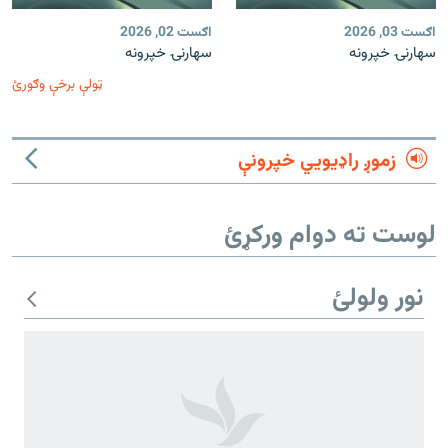
اګست 03, 2026
اګست 02, 2026
سهارنۍ خپرونه
سهارنۍ خپرونه
ټولې برخې وګورئ
زموږ راډیويي خپرونې
لوست ته دوام ورکړئ
نور ولولئ