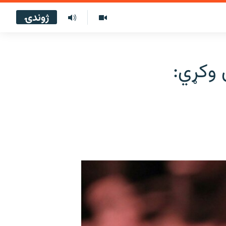
ژوندۍ
 وکړي: