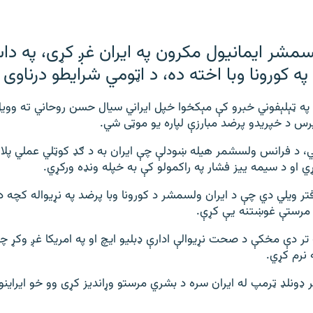
مشر ایمانيول مکرون په ايران غږ کړی، په د
ه کورونا وبا اخته ده، د اټومي شرايطو درناوی 
 په ټېلېفوني خبرو کې مېکخوا خپل ايراني سيال حسن روحاني ته وويل، 
ايرس د خپريدو پرضد مبارزې لپاره يو موټی شي.
، د فرانس ولسشمر هيله ښودلې چې ايران به د ګډ کوټلي عملي پلا
ي او د سيمه ييز فشار په راکمولو کې به خپله ونډه ورکړي.
فتر ویلي دي چې د ايران ولسمشر د کورونا وبا پرضد په نړيواله کچه د
د مرستې غوښتنه یې کړې.
تر دې مخکې د صحت نړيوالې ادارې ډبليو ايچ او په امريکا غږ وکړ چې
 نرم کړي.
ډونلډ ټرمپ له ايران سره د بشري مرستو وړانديز کړی وو خو ايراينو