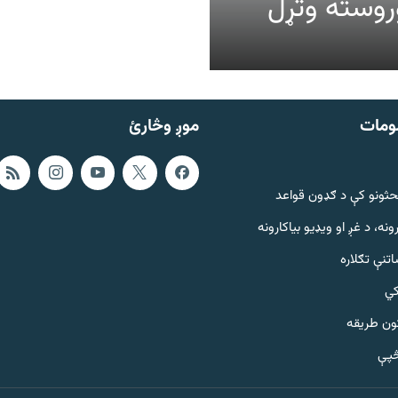
عالیت وروسته وتړل
ومات
موږ وڅارئ
حثونو کې د ګډون قواعد
ونه، د غږ او ویډیو بیاکارونه
تنې تګلاره
کي
ټون طریقه
څپې