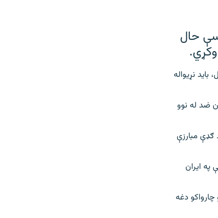
اسې حال
وکړي.
بايد نړيواله
ن ضد له نوو
 ګډې مبارزې
 په ايران
 چارواکو دغه