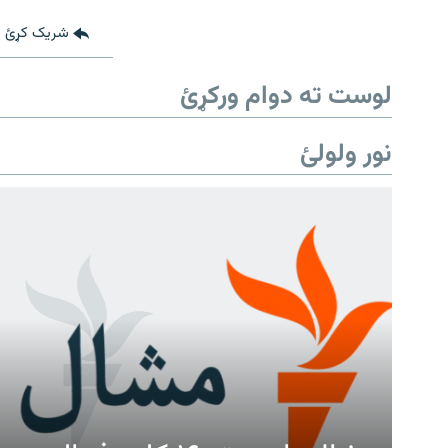
شریک کړئ
لوست ته دوام ورکړئ
نور ولولئ