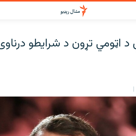
 د اټومي تړون د شرايطو درناوی