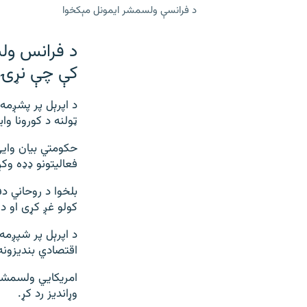
د فرانسې ولسمشر ایمونل مېکخوا
د فرانس ولس
کې چې نړۍ پ
د اپرېل پر پشږمه
ټولنه د کورونا و
حکومتي بيان وايي
فعاليتونو ډډه وکړ
بلخوا د روحاني د
کولو غږ کړی او 
د اپرېل پر شپږمه 
اقتصادي بنديزونه
امريکايي ولسمشر 
وړانديز رد کړ.