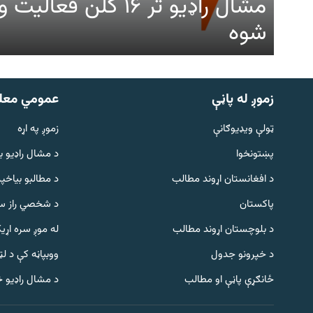
مشال راډیو تر ۱۶ کلن ف
شوه
زموږ له پاڼې
عمومي معل
ټولې ویډیوګانې
زموږ په اړه
پښتونخوا
د مشال راډيو ب
د افغانستان اړوند مطالب
د مطالبو بیاخپر
پاکستان
د شخصي راز سا
د بلوچستان اړوند مطالب
له موږ سره اړی
د خپرونو جدول
ووبپاڼه کې د ل
Gandhara
ځانګړې پاڼې او مطالب
د مشال راډیو 
موږ وڅارئ