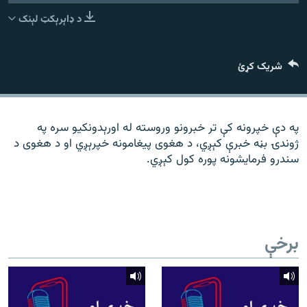
رشئ
۱۴ ساعته راډیويي خپرونې
د ډاېرېکټ لېنک
Gandhara
شریک کړئ
موږ وڅارئ
په دې خپرونه کې تر خبرونو وروسته له اورېدونکیو سره په
ژوندۍ بڼه خبرې کېږي، د هغوی پیغامونه خپرېږي او د هغوی د
د ازادې اروپا راډیو ټولې ووبپاڼې
سندرو فرمایشونه پوره کول کېږي.
برخې