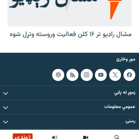
مشال راډیو تر ۱۶ کلن فعالیت وروسته وتړل شوه
موږ وڅارئ
زموږ له پاڼې
عمومي معلومات
رسنۍ
ژوندۍ
د دې ووبپاڼې د ټولو مطالبو حقوق له مشال راډیو سره خوندي دي